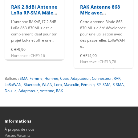
RAK 2,8dBi Antenne
RAK Antenne 868
LoRa RP-SMA Mâle
MHz avec
863-870MHz
adaptateur RP SMA
L'antenne RAKARJ17 2.8dBi
Cette antenne Blade 863–
vers SMA
LoRa 863-870MHz est le
870 MHz a été développée
complément idéal pour ton
pour une utilisation avec
projet LoRa et offre une ..
des passerelles LoRaWAN
e..
CHF9,90
Hors taxe : CHF9,16
CHF14,90
Hors taxe : CHF13,78
Balises :
SMA
,
Femme
,
Homme
,
Coax
,
Adaptateur
,
Connecteur
,
RAK
,
LoRaWAN
,
Bluetooth
,
WLAN
,
Lora
,
Masculin
,
Féminin
,
RP
,
SMA
,
R-SMA
,
Douille
,
Adaptateur
,
Antenne
,
RAK
Informations
À propos de nous
Postes Vacants