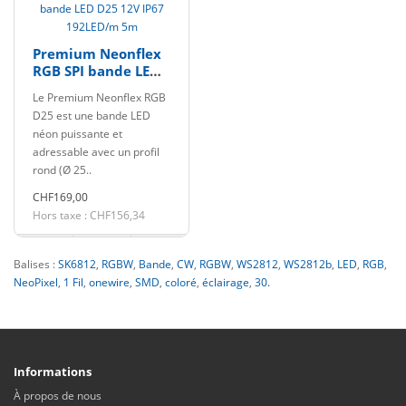
Premium Neonflex
RGB SPI bande LED
D25 12V IP67
Le Premium Neonflex RGB
192LED/m 5m
D25 est une bande LED
néon puissante et
adressable avec un profil
rond (Ø 25..
CHF169,00
Hors taxe : CHF156,34
Balises :
SK6812
,
RGBW
,
Bande
,
CW
,
RGBW
,
WS2812
,
WS2812b
,
LED
,
RGB
,
NeoPixel
,
1 Fil
,
onewire
,
SMD
,
coloré
,
éclairage
,
30.
Informations
À propos de nous