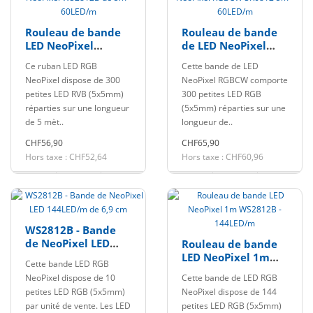
Rouleau de bande
Rouleau de bande
LED NeoPixel
de LED NeoPixel
WS2812B de 5m -
RGBCW SK6812 5m -
Ce ruban LED RGB
Cette bande de LED
60LED/m
60LED/m
NeoPixel dispose de 300
NeoPixel RGBCW comporte
petites LED RVB (5x5mm)
300 petites LED RGB
réparties sur une longueur
(5x5mm) réparties sur une
de 5 mèt..
longueur de..
CHF56,90
CHF65,90
Hors taxe : CHF52,64
Hors taxe : CHF60,96
WS2812B - Bande
de NeoPixel LED
Rouleau de bande
144LED/m de 6,9 cm
LED NeoPixel 1m
Cette bande LED RGB
WS2812B -
NeoPixel dispose de 10
Cette bande de LED RGB
144LED/m
petites LED RGB (5x5mm)
NeoPixel dispose de 144
par unité de vente. Les LED
petites LED RGB (5x5mm)