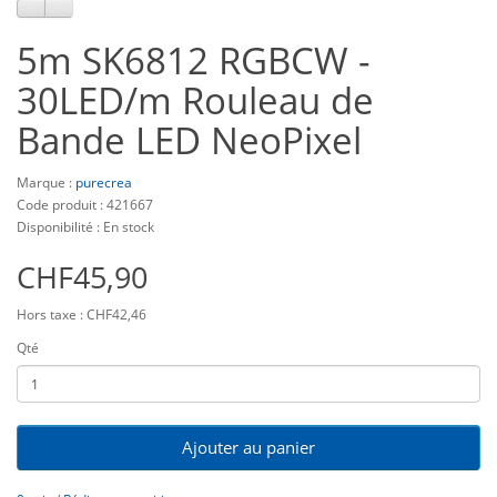
5m SK6812 RGBCW -
30LED/m Rouleau de
Bande LED NeoPixel
Marque :
purecrea
Code produit : 421667
Disponibilité : En stock
CHF45,90
Hors taxe : CHF42,46
Qté
Ajouter au panier