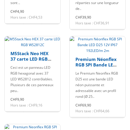
sont ..
réparties sur une longueur
de..
CHF4,90
Hors taxe : CHF4,53
CHF39,90
Hors taxe : CHF36,91
M5Stack Neo HEX
37 carte LED RGB
Premium Néonflex
WS2812C
RGB SPI Bande LED
Ceci est un panneau LED
D25 12V IP67
RGB hexagonal avec 37
Le Premium Neonflex RGB
192LED/m 2m
LED WS2812 contrôlables.
D25 est une bande LED
Plusieurs de ces panneaux
néon puissante et
peu..
adressable avec un profil
rond (Ø 25..
CHF9,90
Hors taxe : CHF9,16
CHF69,90
Hors taxe : CHF64,66