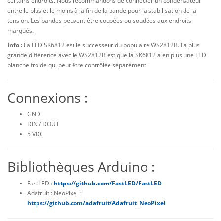
certains endroits. Nous recommandons de connecter un condensateur
entre le plus et le moins à la fin de la bande pour la stabilisation de la
tension. Les bandes peuvent être coupées ou soudées aux endroits
marqués.
Info :
La LED SK6812 est le successeur du populaire WS2812B. La plus
grande différence avec le WS2812B est que la SK6812 a en plus une LED
blanche froide qui peut être contrôlée séparément.
Connexions :
GND
DIN / DOUT
5 VDC
Bibliothèques Arduino :
FastLED :
https://github.com/FastLED/FastLED
Adafruit : NeoPixel :
https://github.com/adafruit/Adafruit_NeoPixel