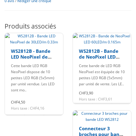
0 avis
/
Rédiger une critique
Produits associés
WS2812B - Bande
WS2812B - Bande
LED NeoPixel de
de NeoPixel LED
30LED/m 0.33m
60LED/m 0.165m
Cette bande LED RGB
Cette bande de LED RGB
NeoPixel dispose de 10
NeoPixel est équipée de 10
petites LED RGB (5x5mm)
petites LED RGB (5x5mm)
par unité vendue. Les LED
par unité de vente. Les LE..
sont mo..
CHF3,90
Hors taxe : CHF3,61
CHF4,50
Hors taxe : CHF4,16
Connecteur 3
broches pour bande