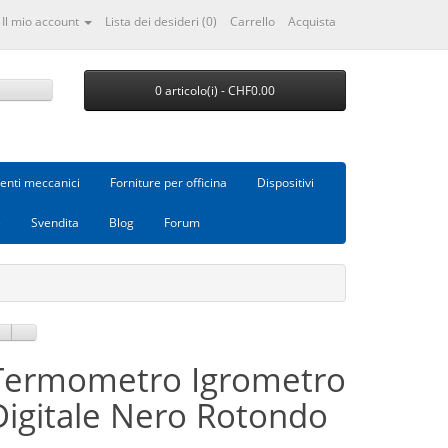
Il mio account
Lista dei desideri (0)
Carrello
Acquista
0 articolo(i) - CHF0.00
nti meccanici
Forniture per officina
Dispositivi
e
Svendita
Blog
Forum
Termometro Igrometro
Digitale Nero Rotondo