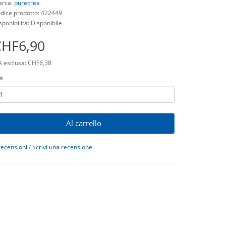
rca:
purecrea
dice prodotto: 422449
sponibilità: Disponibile
CHF6,90
A esclusa: CHF6,38
à
Al carrello
recensioni
/
Scrivi una recensione