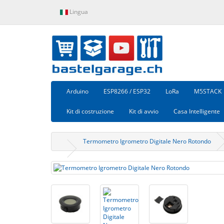
Lingua
Arduino
ESP8266 / ESP32
LoRa
M5STACK
Kit di costruzione
Kit di avvio
Casa Intelligente
Termometro Igrometro Digitale Nero Rotondo