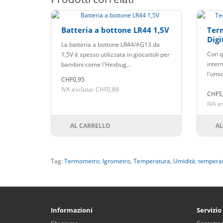
Batteria a bottone LR44 1,5V
Ter
Digi
La batteria a bottone LR44/AG13 da
Con q
1,5V è spesso utilizzata in giocattoli per
inter
bambini come l'Hexbug,..
l'umid
CHF0,95
IVA esclusa: CHF0,88
CHF5
IVA e
AL CARRELLO
AL
Tag:
Termometro
,
Igrometro
,
Temperatura
,
Umidità
,
tempera
Informazioni
Servizio