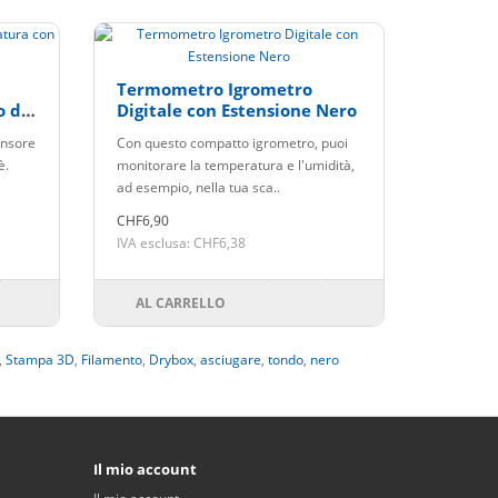
Termometro Igrometro
o di
Digitale con Estensione Nero
ensore
Con questo compatto igrometro, puoi
è.
monitorare la temperatura e l'umidità,
ad esempio, nella tua sca..
CHF6,90
IVA esclusa: CHF6,38
AL CARRELLO
,
Stampa 3D
,
Filamento
,
Drybox
,
asciugare
,
tondo
,
nero
Il mio account