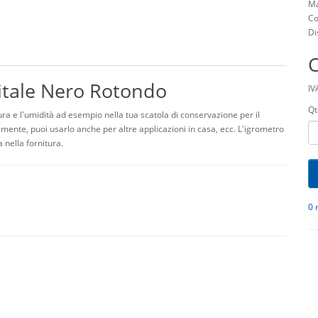
Ma
Co
Di
tale Nero Rotondo
IV
Qt
 e l'umidità ad esempio nella tua scatola di conservazione per il
mente, puoi usarlo anche per altre applicazioni in casa, ecc. L'igrometro
 nella fornitura.
0 