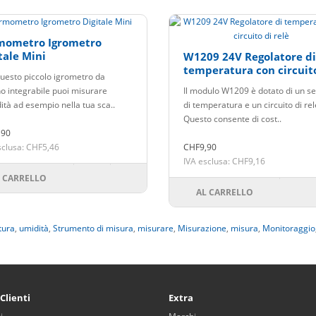
mometro Igrometro
tale Mini
W1209 24V Regolatore di
temperatura con circuit
uesto piccolo igrometro da
relè
no integrabile puoi misurare
Il modulo W1209 è dotato di un s
ità ad esempio nella tua sca..
di temperatura e un circuito di rel
Questo consente di cost..
,90
sclusa: CHF5,46
CHF9,90
IVA esclusa: CHF9,16
 CARRELLO
AL CARRELLO
tura
,
umidità
,
Strumento di misura
,
misurare
,
Misurazione
,
misura
,
Monitoraggio
 Clienti
Extra