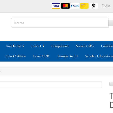
Ticket
Raspberry Pi
Cavi / Fili
Componenti
Solare / LiPo
Compone
Colori / Pittura
Laser / CNC
Stampante 3D
Scuola / Educazion