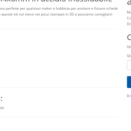
sono perfette per qualsiasi maker e hobbista per avvitare e fissare schede
Ma
 queste viti noi stessi nei pezzi stampati in 3D e possiamo consigliarti
Co
Di
IV
Qt
e:
0 
ile