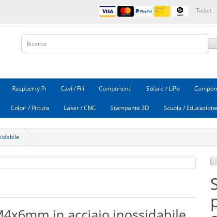
Ticket
Raspberry Pi
Cavi / Fili
Componenti
Solare / LiPo
Compone
Colori / Pittura
Laser / CNC
Stampante 3D
Scuola / Educazion
sidabile
S
a M4x6mm in acciaio inossidabile