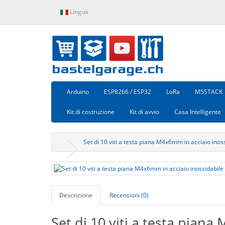
Lingua
Arduino
ESP8266 / ESP32
LoRa
M5STACK
Kit di costruzione
Kit di avvio
Casa Intelligente
Set di 10 viti a testa piana M4x6mm in acciaio inos
Descrizione
Recensioni (0)
Set di 10 viti a testa pian