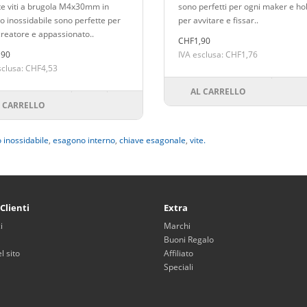
e viti a brugola M4x30mm in
sono perfetti per ogni maker e ho
io inossidabile sono perfette per
per avvitare e fissar..
creatore e appassionato..
CHF1,90
,90
IVA esclusa: CHF1,76
sclusa: CHF4,53
AL CARRELLO
 CARRELLO
o inossidabile
,
esagono interno
,
chiave esagonale
,
vite.
 Clienti
Extra
i
Marchi
Buoni Regalo
 sito
Affiliato
Speciali