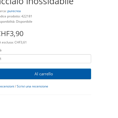
acciaio inossidabile
rca:
purecrea
dice prodotto: 422181
sponibilità: Disponibile
CHF3,90
A esclusa: CHF3,61
à
Al carrello
recensioni
/
Scrivi una recensione