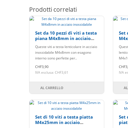
Prodotti correlati
Set da 10 pezzi di viti a testa
Set 
piana M4x8mm in acciaio
M4x
inossidabile
inos
Queste viti a testa lenticolare in acciaio
Quest
inossidabile M4x8mm con esagono
lentic
interno sono perfette per..
M4x10
CHF3,90
CHF3
IVA esclusa: CHF3,61
IVA e
AL CARRELLO
AL
Set di 10 viti a testa piatta
Set 
M4x25mm in acciaio
pia
inossidabile
inos