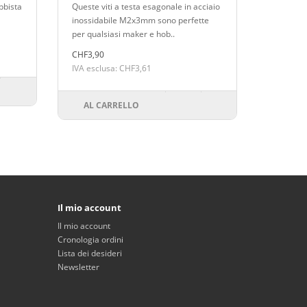
bbista
Queste viti a testa esagonale in acciaio
inossidabile M2x3mm sono perfette
per qualsiasi maker e hob..
CHF3,90
IVA esclusa: CHF3,61
AL CARRELLO
Il mio account
Il mio account
Cronologia ordini
Lista dei desideri
Newsletter