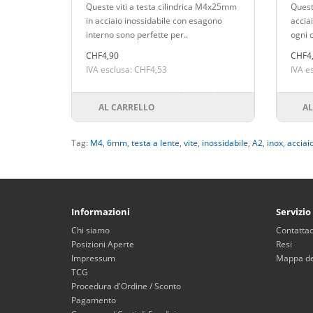
Queste viti a testa cilindrica M4x25mm
Quest
in acciaio inossidabile con esagono
accia
interno sono perfette per..
ogni 
CHF4,90
CHF4
IVA esclusa: CHF4,53
IVA e
AL CARRELLO
AL
Tag:
M4
,
6mm
,
testa a lente
,
vite
,
inossidabile
,
A2
,
inox
,
acciai
Informazioni
Servizio
Chi siamo
Contattac
Posizioni Aperte
Resi
Impressum
Mappa del
TCG
Procedura d'Ordine / Sconto
Pagamento