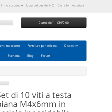
Il mio account
Lista dei desideri (0)
Carrello
Acquista
0 articolo(i) - CHF0.00
nti meccanici
Forniture per officina
Dispositivi
e
Svendita
Blog
Forum
et di 10 viti a testa
piana M4x6mm in