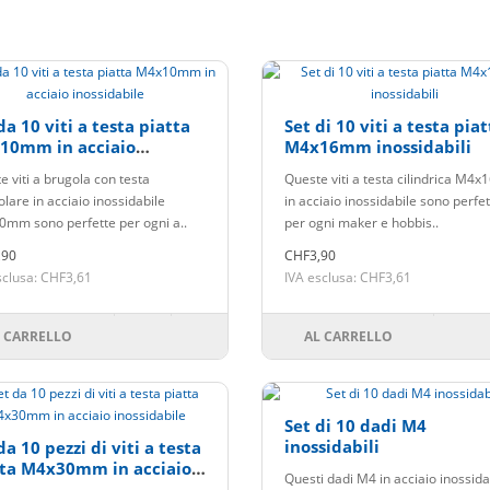
da 10 viti a testa piatta
Set di 10 viti a testa pia
10mm in acciaio
M4x16mm inossidabili
sidabile
e viti a brugola con testa
Queste viti a testa cilindrica M4
olare in acciaio inossidabile
in acciaio inossidabile sono perfe
mm sono perfette per ogni a..
per ogni maker e hobbis..
,90
CHF3,90
sclusa: CHF3,61
IVA esclusa: CHF3,61
 CARRELLO
AL CARRELLO
Set di 10 dadi M4
inossidabili
da 10 pezzi di viti a testa
tta M4x30mm in acciaio
Questi dadi M4 in acciaio inossida
sidabile