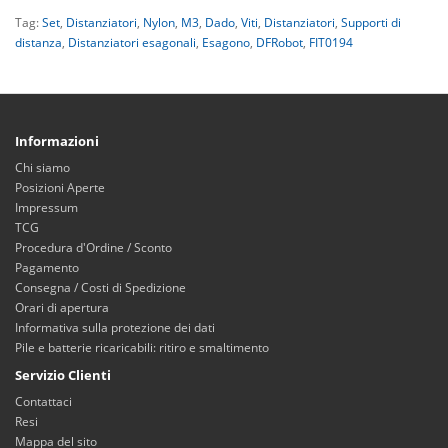
Tag:
Set
,
Distanziatori
,
Nylon
,
M3
,
Dado
,
Viti
,
Distanziatori
,
Supporti di
distanza
,
Distanziatori esagonali
,
Esagono
,
DFRobot
,
FIT0194
Informazioni
Chi siamo
Posizioni Aperte
Impressum
TCG
Procedura d'Ordine / Sconto
Pagamento
Consegna / Costi di Spedizione
Orari di apertura
Informativa sulla protezione dei dati
Pile e batterie ricaricabili: ritiro e smaltimento
Servizio Clienti
Contattaci
Resi
Mappa del sito