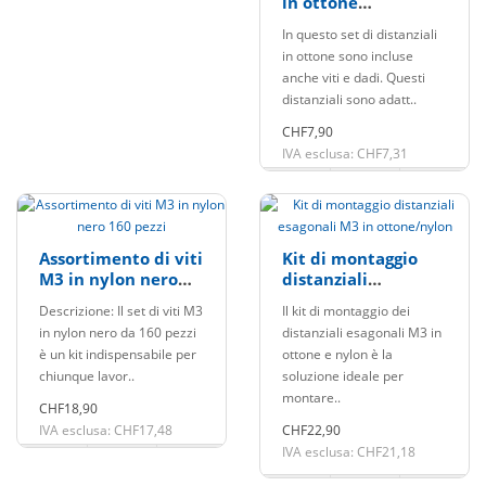
in ottone
M3x50mm
In questo set di distanziali
in ottone sono incluse
anche viti e dadi. Questi
distanziali sono adatt..
CHF7,90
IVA esclusa: CHF7,31
Assortimento di viti
Kit di montaggio
M3 in nylon nero
distanziali
160 pezzi
esagonali M3 in
Descrizione: Il set di viti M3
Il kit di montaggio dei
ottone/nylon
in nylon nero da 160 pezzi
distanziali esagonali M3 in
è un kit indispensabile per
ottone e nylon è la
chiunque lavor..
soluzione ideale per
montare..
CHF18,90
IVA esclusa: CHF17,48
CHF22,90
IVA esclusa: CHF21,18