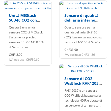
Unità M5Stack
Sensore di qualità
SCD40 CO2 con
dell'aria interno
sensore di
ENS160 con I2C
Questa è una unità
Questo sensore per la
temperatura e
sensore CO2 di M5Stack.
qualità dell'aria ENS160
umidità
L'altamente preciso
(I2C), basato sul nuovo chip
sensore SCD40 NDIR CO2
sensore ENS160 di ScioSe..
di Sensiron mi..
CHF33,90
CHF42,90
IVA esclusa: CHF31,36
IVA esclusa: CHF39,69
Sensore di CO2
WisBlock RAK12037
SCD30
RAK12037 è un sensore
CO2 WisBlock basato sulla
tecnologia NDIR e dotato di
un sensore di temperatur..