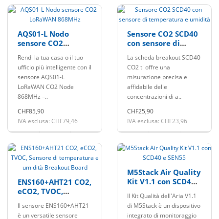
AQS01-L Nodo
Sensore CO2 SCD40
sensore CO2
con sensore di
LoRaWAN 868MHz
temperatura e
Rendi la tua casa o il tuo
La scheda breakout SCD40
umidità
ufficio più intelligente con il
CO2 ti offre una
sensore AQS01-L
misurazione precisa e
LoRaWAN CO2 Node
affidabile delle
868MHz –..
concentrazioni di a..
CHF85,90
CHF25,90
IVA esclusa: CHF79,46
IVA esclusa: CHF23,96
M5Stack Air Quality
Kit V1.1 con SCD40
ENS160+AHT21 CO2,
e SEN55
eCO2, TVOC,
Il Kit Qualità dell'Aria V1.1
Sensore di
Il sensore ENS160+AHT21
di M5Stack è un dispositivo
temperatura e
è un versatile sensore
integrato di monitoraggio