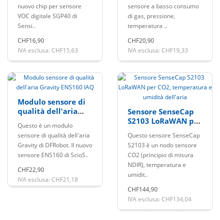
nuovo chip per sensore
sensore a basso consumo
VOC digitale SGP40 di
di gas, pressione,
Sensi..
temperatura ..
CHF16,90
CHF20,90
IVA esclusa: CHF15,63
IVA esclusa: CHF19,33
Modulo sensore di
qualità dell'aria
Sensore SenseCap
Gravity ENS160 IAQ
S2103 LoRaWAN per
Questo è un modulo
CO2, temperatura e
sensore di qualità dell'aria
Questo sensore SenseCap
umidità dell'aria
Gravity di DFRobot. Il nuovo
S2103 è un nodo sensore
sensore ENS160 di ScioS..
CO2 (principio di misura
NDIR), temperatura e
CHF22,90
umidit..
IVA esclusa: CHF21,18
CHF144,90
IVA esclusa: CHF134,04