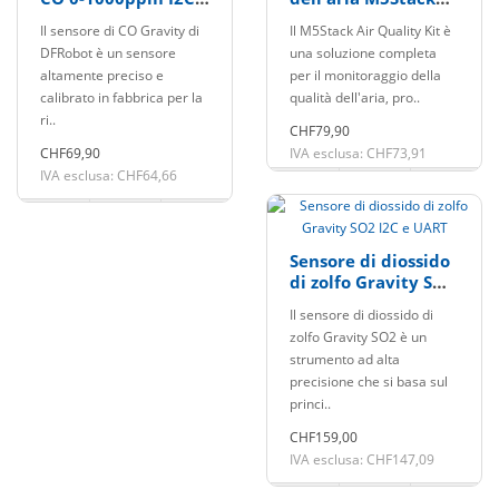
UART
SCD40 e SEN55
Il sensore di CO Gravity di
Il M5Stack Air Quality Kit è
DFRobot è un sensore
una soluzione completa
altamente preciso e
per il monitoraggio della
calibrato in fabbrica per la
qualità dell'aria, pro..
ri..
CHF79,90
CHF69,90
IVA esclusa: CHF73,91
IVA esclusa: CHF64,66
Sensore di diossido
di zolfo Gravity SO2
I2C e UART
Il sensore di diossido di
zolfo Gravity SO2 è un
strumento ad alta
precisione che si basa sul
princi..
CHF159,00
IVA esclusa: CHF147,09