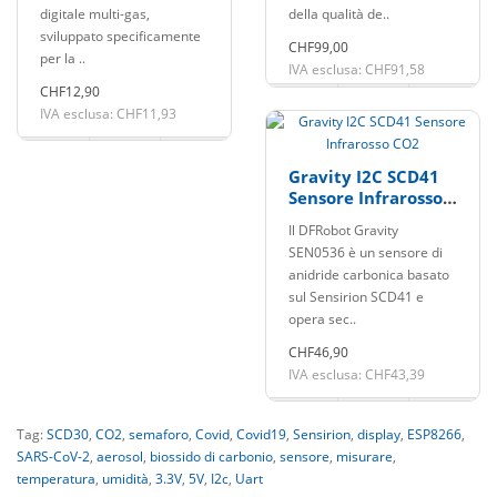
umidità Breakout
digitale multi-gas,
della qualità de..
Board
sviluppato specificamente
CHF99,00
per la ..
IVA esclusa: CHF91,58
CHF12,90
IVA esclusa: CHF11,93
Gravity I2C SCD41
Sensore Infrarosso
CO2
Il DFRobot Gravity
SEN0536 è un sensore di
anidride carbonica basato
sul Sensirion SCD41 e
opera sec..
CHF46,90
IVA esclusa: CHF43,39
Tag:
SCD30
,
CO2
,
semaforo
,
Covid
,
Covid19
,
Sensirion
,
display
,
ESP8266
,
SARS-CoV-2
,
aerosol
,
biossido di carbonio
,
sensore
,
misurare
,
temperatura
,
umidità
,
3.3V
,
5V
,
I2c
,
Uart