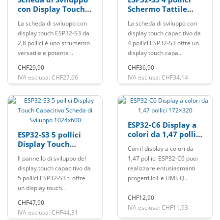
con Display Touch
Schermo Tattile
ESP32-S3 da 2,8
Capacitivo Scheda
La scheda di sviluppo con
La scheda di sviluppo con
pollici 240x320
di Sviluppo 480x480
display touch ESP32-S3 da
display touch capacitivo da
2,8 pollici è uno strumento
4 pollici ESP32-S3 offre un
versatile e potente ..
display touch capa..
CHF29,90
CHF36,90
IVA esclusa: CHF27,66
IVA esclusa: CHF34,14
ESP32-C6 Display a
colori da 1,47 pollici
ESP32-S3 5 pollici
172×320
Display Touch
Con il display a colori da
Capacitivo Scheda
Il pannello di sviluppo del
1,47 pollici ESP32-C6 puoi
di Sviluppo
display touch capacitivo da
realizzare entusiasmanti
1024x600
5 pollici ESP32-S3 ti offre
progetti IoT e HMI. Q..
un display touch..
CHF12,90
CHF47,90
IVA esclusa: CHF11,93
IVA esclusa: CHF44,31