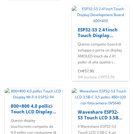
ESP32-S3 2.41inch
Touch Display
Development Board
Questo compatto board di
600×450
sviluppo ti porta un display
AMOLED touch da 2.41
pollici di alta qualità c..
CHF57,90
IVA esclusa: CHF53,56
800×800 4,0 pollici
Touch LCD Display
Waveshare ESP32-
Wi-Fi 6 ESP32 P4
S3 Touch LCD 3.5B-C
Questo display
3,5 pollici 480×320
touchscreen compatto da
Il Waveshare ESP32-S3
con fotocamera
4.0 pollici con risoluzione di
Touch LCD 3.5B-C è un