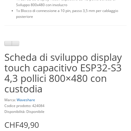
Sviluppo 800x480 con involucro
1x Blocco di connessione a 10 pin, passo 3,5 mm per cablaggio
posteriore
Scheda di sviluppo display
touch capacitivo ESP32-S3
4,3 pollici 800×480 con
custodia
Marca:
Waveshare
Codice prodotto: 424084
Disponibilità: Disponibile
CHF49,90