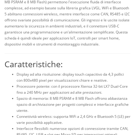
MB PSRAM e 8 MB Flash) permettono l'esecuzione fluida di interfacce
complesse, ad esempio basate sulla libreria grafica LVGL. WiFi e Bluetooth
5 abilitano connessioni wireless, mentre interfacce come CAN, RS485 e I2C
offrono svariate possibilità di comunicazione. Gli ingressi e le uscite isolate
aumentano la sicurezza in ambienti industriali, e il connettore USB-C
garantisce una programmazione e un'alimentazione semplificate. Questa
scheda è quindi ideale per applicazioni IoT, controlli per smart home,
dispositivi mobili e strumenti di monitoraggio industriale.
Caratteristiche:
Display ad alta risoluzione: display touch capacitivo da 4,3 pollici
con 800x480 pixel per visualizzazioni chiare e reattive.
Processore potente: con il processore Xtensa 32-bit LX7 Dual-Core
fino a 240 MHz per applicazioni ad alte prestazioni.
Spazio di memoria: 8 MB PSRAM e 8 MB Flash offrono abbastanza
spazio di archiviazione per progetti complessi e interfacce grafiche
utente.
Connettività wireless: supporta WiFi a 2,4 GHz e Bluetooth 5 (LE) per
varie possibilità applicative.
Interfacce flessibili: numerose opzioni di connessione tramite CAN,
RS485, I2C, USB e slot per Micro SD per integrazioni ottimali.