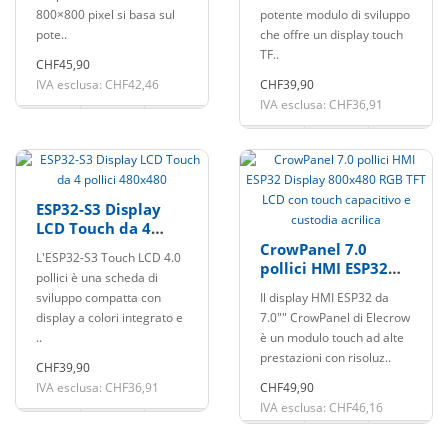
OV5640
800×800 pixel si basa sul
potente modulo di sviluppo
pote..
che offre un display touch
TF..
CHF45,90
IVA esclusa: CHF42,46
CHF39,90
IVA esclusa: CHF36,91
ESP32-S3 Display
LCD Touch da 4
pollici 480x480
CrowPanel 7.0
L'ESP32-S3 Touch LCD 4.0
pollici HMI ESP32
pollici è una scheda di
Display 800x480
sviluppo compatta con
Il display HMI ESP32 da
RGB TFT LCD con
display a colori integrato e
7.0"" CrowPanel di Elecrow
touch capacitivo e
..
è un modulo touch ad alte
custodia acrilica
prestazioni con risoluz..
CHF39,90
IVA esclusa: CHF36,91
CHF49,90
IVA esclusa: CHF46,16