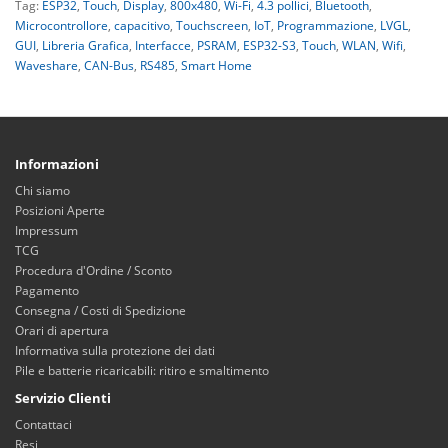
Tag:
ESP32
,
Touch
,
Display
,
800x480
,
Wi-Fi
,
4.3 pollici
,
Bluetooth
,
Microcontrollore
,
capacitivo
,
Touchscreen
,
IoT
,
Programmazione
,
LVGL
,
GUI
,
Libreria Grafica
,
Interfacce
,
PSRAM
,
ESP32-S3
,
Touch
,
WLAN
,
Wifi
,
Waveshare
,
CAN-Bus
,
RS485
,
Smart Home
Informazioni
Chi siamo
Posizioni Aperte
Impressum
TCG
Procedura d'Ordine / Sconto
Pagamento
Consegna / Costi di Spedizione
Orari di apertura
Informativa sulla protezione dei dati
Pile e batterie ricaricabili: ritiro e smaltimento
Servizio Clienti
Contattaci
Resi