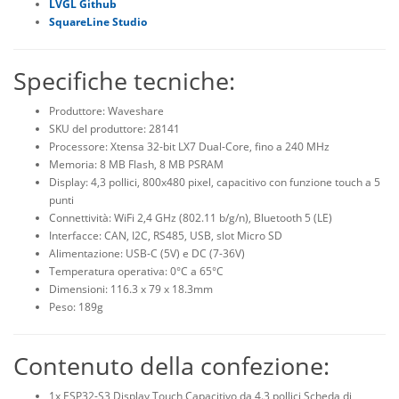
LVGL Github
SquareLine Studio
Specifiche tecniche:
Produttore: Waveshare
SKU del produttore: 28141
Processore: Xtensa 32-bit LX7 Dual-Core, fino a 240 MHz
Memoria: 8 MB Flash, 8 MB PSRAM
Display: 4,3 pollici, 800x480 pixel, capacitivo con funzione touch a 5
punti
Connettività: WiFi 2,4 GHz (802.11 b/g/n), Bluetooth 5 (LE)
Interfacce: CAN, I2C, RS485, USB, slot Micro SD
Alimentazione: USB-C (5V) e DC (7-36V)
Temperatura operativa: 0°C a 65°C
Dimensioni: 116.3 x 79 x 18.3mm
Peso: 189g
Contenuto della confezione:
1x ESP32-S3 Display Touch Capacitivo da 4.3 pollici Scheda di