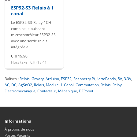
ESP32-S3 Relais à 1
canal
Le ESP32-S3-Relay-1CH
combine le puissant
microcontrôleur ESP32-S3
avec une sortie relais
intégrée e..
CHF19,90
Hors taxe : CHF18,41
Balises :
Relais
,
Gravity
,
Arduino
,
ESP32
,
Raspberry Pi
,
LattePanda
,
5V
,
3.3V
,
AC
,
DC
,
AgSnO2
,
Relais
,
Module
,
1-Canal
,
Commutation
,
Relais
,
Relay
,
Electromécanique
,
Contacteur
,
Mécanique
,
DFRobot
Informations
À propos de nous
Postes Vacants