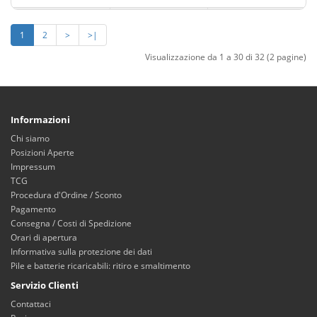
1
2
>
>|
Visualizzazione da 1 a 30 di 32 (2 pagine)
Informazioni
Chi siamo
Posizioni Aperte
Impressum
TCG
Procedura d'Ordine / Sconto
Pagamento
Consegna / Costi di Spedizione
Orari di apertura
Informativa sulla protezione dei dati
Pile e batterie ricaricabili: ritiro e smaltimento
Servizio Clienti
Contattaci