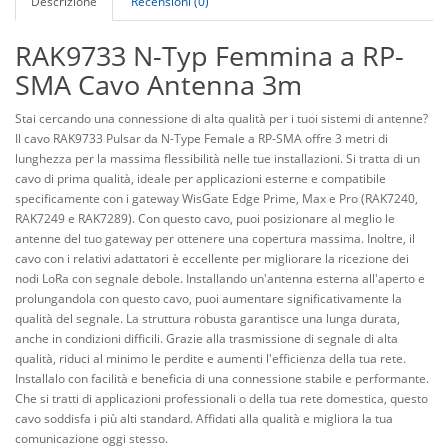
Descrizione
Recensioni (0)
RAK9733 N-Typ Femmina a RP-
SMA Cavo Antenna 3m
Stai cercando una connessione di alta qualità per i tuoi sistemi di antenne?
Il cavo RAK9733 Pulsar da N-Type Female a RP-SMA offre 3 metri di
lunghezza per la massima flessibilità nelle tue installazioni. Si tratta di un
cavo di prima qualità, ideale per applicazioni esterne e compatibile
specificamente con i gateway WisGate Edge Prime, Max e Pro (RAK7240,
RAK7249 e RAK7289). Con questo cavo, puoi posizionare al meglio le
antenne del tuo gateway per ottenere una copertura massima. Inoltre, il
cavo con i relativi adattatori è eccellente per migliorare la ricezione dei
nodi LoRa con segnale debole. Installando un'antenna esterna all'aperto e
prolungandola con questo cavo, puoi aumentare significativamente la
qualità del segnale. La struttura robusta garantisce una lunga durata,
anche in condizioni difficili. Grazie alla trasmissione di segnale di alta
qualità, riduci al minimo le perdite e aumenti l'efficienza della tua rete.
Installalo con facilità e beneficia di una connessione stabile e performante.
Che si tratti di applicazioni professionali o della tua rete domestica, questo
cavo soddisfa i più alti standard. Affidati alla qualità e migliora la tua
comunicazione oggi stesso.