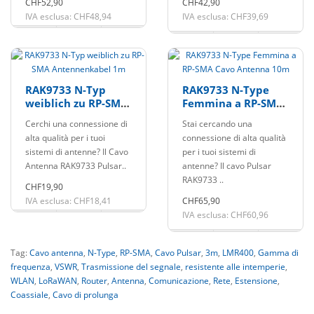
CHF52,90
CHF42,90
IVA esclusa: CHF48,94
IVA esclusa: CHF39,69
RAK9733 N-Typ
RAK9733 N-Type
weiblich zu RP-SMA
Femmina a RP-SMA
Antennenkabel 1m
Cavo Antenna 10m
Cerchi una connessione di
Stai cercando una
alta qualità per i tuoi
connessione di alta qualità
sistemi di antenne? Il Cavo
per i tuoi sistemi di
Antenna RAK9733 Pulsar..
antenne? Il cavo Pulsar
RAK9733 ..
CHF19,90
IVA esclusa: CHF18,41
CHF65,90
IVA esclusa: CHF60,96
Tag:
Cavo antenna
,
N-Type
,
RP-SMA
,
Cavo Pulsar
,
3m
,
LMR400
,
Gamma di
frequenza
,
VSWR
,
Trasmissione del segnale
,
resistente alle intemperie
,
WLAN
,
LoRaWAN
,
Router
,
Antenna
,
Comunicazione
,
Rete
,
Estensione
,
Coassiale
,
Cavo di prolunga