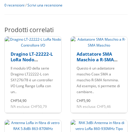
0 recensioni
/
Scrivi una recensione
Prodotti correlati
Dragino LT-22222-L
Adattatore SMA
LoRa Nodo
Maschio a R-SMA
Controllore I/O
Maschio
Il modulo I/O della serie
Questo è un adattatore
Dragino LT22222-L con
maschio Coax SMA a
SX1276/78 è un controller
maschio R-SMA femmina.
I/O Long Range LoRa con
Ad esempio, ti permette di
un..
cambiare..
CHF54,90
CHF5,90
IVA esclusa: CHF50,79
IVA esclusa: CHF5,46