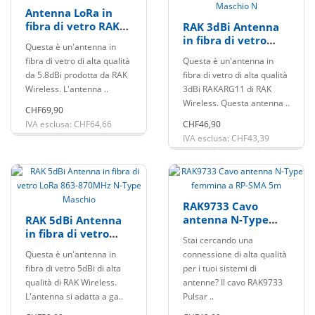
Antenna LoRa in
fibra di vetro RAK
RAK 3dBi Antenna
5.8dBi 863-870MHz
in fibra di vetro
Questa è un'antenna in
LoRa 860-930MHz
fibra di vetro di alta qualità
Questa è un'antenna in
Tipo Maschio N
da 5.8dBi prodotta da RAK
fibra di vetro di alta qualità
Wireless. L'antenna ..
3dBi RAKARG11 di RAK
Wireless. Questa antenna ..
CHF69,90
IVA esclusa: CHF64,66
CHF46,90
IVA esclusa: CHF43,39
RAK9733 Cavo
antenna N-Type
RAK 5dBi Antenna
femmina a RP-SMA
in fibra di vetro
Stai cercando una
5m
LoRa 863-870MHz N-
Questa è un'antenna in
connessione di alta qualità
Type Maschio
fibra di vetro 5dBi di alta
per i tuoi sistemi di
qualità di RAK Wireless.
antenne? Il cavo RAK9733
L'antenna si adatta a ga..
Pulsar ..