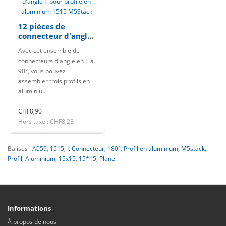
12 pièces de
connecteur d'angle
T pour profilé en
Avec cet ensemble de
aluminium 1515
connecteurs d'angle en T à
M5Stack
90°, vous pouvez
assembler trois profils en
aluminiu..
CHF8,90
Hors taxe : CHF8,23
Balises :
A059
,
1515
,
I
,
Connecteur
,
180°
,
Profil en aluminium
,
M5stack
,
Profil
,
Aluminium
,
15x15
,
15*15
,
Plane
Informations
À propos de nous