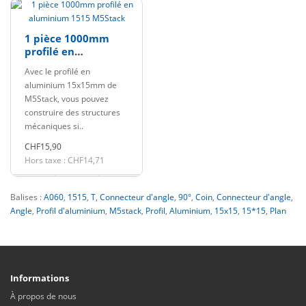
1 pièce 1000mm
profilé en
aluminium 1515
Avec le profilé en
M5Stack
aluminium 15x15mm de
M5Stack, vous pouvez
construire des structures
mécaniques si..
CHF15,90
Hors taxe : CHF14,71
Balises :
A060
,
1515
,
T
,
Connecteur d'angle
,
90°
,
Coin
,
Connecteur d'angle
,
Angle
,
Profil d'aluminium
,
M5stack
,
Profil
,
Aluminium
,
15x15
,
15*15
,
Plan
Informations
À propos de nous