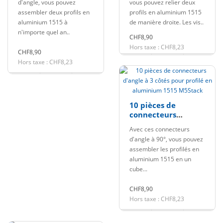
d'angle, vous pouvez
vous pouvez relier deux
aluminium 1515
M5Stack
assembler deux profils en
profils en aluminium 1515
M5Stack
aluminium 1515 à
de manière droite. Les vis..
n'importe quel an..
CHF8,90
Hors taxe : CHF8,23
CHF8,90
Hors taxe : CHF8,23
10 pièces de
connecteurs
d'angle à 3 côtés
Avec ces connecteurs
pour profilé en
d'angle à 90°, vous pouvez
aluminium 1515
assembler les profilés en
M5Stack
aluminium 1515 en un
cube...
CHF8,90
Hors taxe : CHF8,23