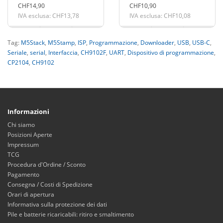
CHF14,90
CHF10,90
IVA esclusa: CHF13,78
IVA esclusa: CHF10,08
Tag:
M5Stack
,
M5Stamp
,
ISP
,
Programmazione
,
Downloader
,
USB
,
USB-C
,
Seriale
,
serial
,
Interfaccia
,
CH9102F
,
UART
,
Dispositivo di programmazione
,
CP2104
,
CH9102
Informazioni
Chi siamo
Posizioni Aperte
Impressum
TCG
Procedura d'Ordine / Sconto
Pagamento
Consegna / Costi di Spedizione
Orari di apertura
Informativa sulla protezione dei dati
Pile e batterie ricaricabili: ritiro e smaltimento