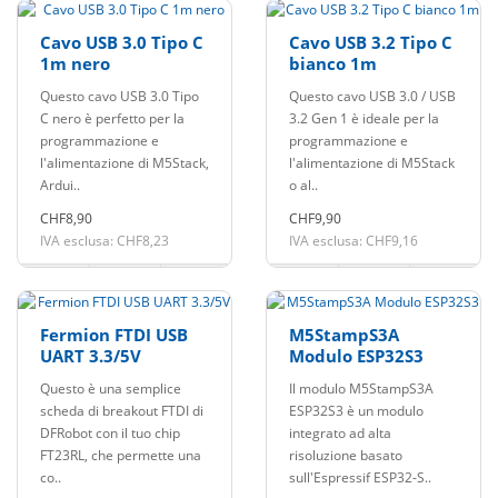
Cavo USB 3.0 Tipo C
Cavo USB 3.2 Tipo C
1m nero
bianco 1m
Questo cavo USB 3.0 Tipo
Questo cavo USB 3.0 / USB
C nero è perfetto per la
3.2 Gen 1 è ideale per la
programmazione e
programmazione e
l'alimentazione di M5Stack,
l'alimentazione di M5Stack
Ardui..
o al..
CHF8,90
CHF9,90
IVA esclusa: CHF8,23
IVA esclusa: CHF9,16
Fermion FTDI USB
M5StampS3A
UART 3.3/5V
Modulo ESP32S3
Questo è una semplice
Il modulo M5StampS3A
scheda di breakout FTDI di
ESP32S3 è un modulo
DFRobot con il tuo chip
integrato ad alta
FT23RL, che permette una
risoluzione basato
co..
sull'Espressif ESP32‑S..