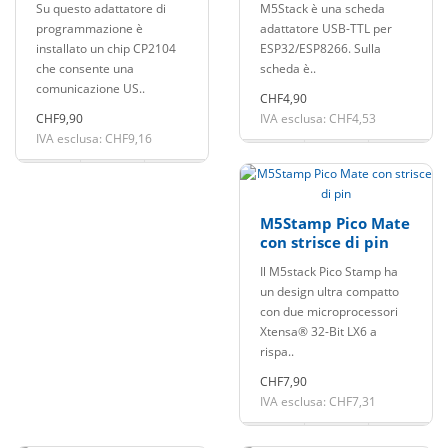
Su questo adattatore di
M5Stack è una scheda
programmazione è
adattatore USB-TTL per
installato un chip CP2104
ESP32/ESP8266. Sulla
che consente una
scheda è..
comunicazione US..
CHF4,90
CHF9,90
IVA esclusa: CHF4,53
IVA esclusa: CHF9,16
M5Stamp Pico Mate
con strisce di pin
Il M5stack Pico Stamp ha
un design ultra compatto
con due microprocessori
Xtensa® 32-Bit LX6 a
rispa..
CHF7,90
IVA esclusa: CHF7,31