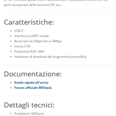
parti incorporate della funzione ISP, ecc.
Caratteristiche:
USB-C
Interfaccia UART seriale
Baud rate da 50bps fino a 4Mbps
Uscita 3.3V
Protezione ESD ±8kV
Indicatore di download del programma (rosso/blu)
Documentazione:
Guida rapida all'avvio
Forum ufficiale M5Stack
Dettagli tecnici:
Produttore: M5Stack