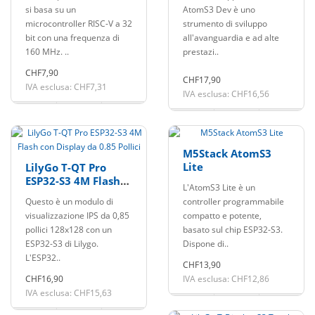
pollici
si basa su un
AtomS3 Dev è uno
microcontroller RISC-V a 32
strumento di sviluppo
bit con una frequenza di
all'avanguardia e ad alte
160 MHz. ..
prestazi..
CHF7,90
CHF17,90
IVA esclusa: CHF7,31
IVA esclusa: CHF16,56
M5Stack AtomS3
Lite
LilyGo T-QT Pro
ESP32-S3 4M Flash
L'AtomS3 Lite è un
con Display da 0.85
Questo è un modulo di
controller programmabile
Pollici
visualizzazione IPS da 0,85
compatto e potente,
pollici 128x128 con un
basato sul chip ESP32-S3.
ESP32-S3 di Lilygo.
Dispone di..
L'ESP32..
CHF13,90
CHF16,90
IVA esclusa: CHF12,86
IVA esclusa: CHF15,63