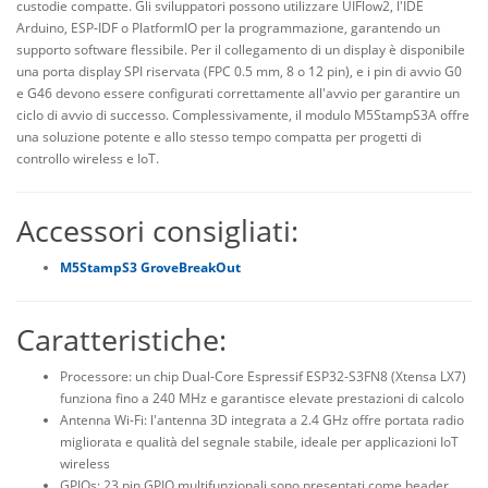
custodie compatte. Gli sviluppatori possono utilizzare UIFlow2, l'IDE
Arduino, ESP-IDF o PlatformIO per la programmazione, garantendo un
supporto software flessibile. Per il collegamento di un display è disponibile
una porta display SPI riservata (FPC 0.5 mm, 8 o 12 pin), e i pin di avvio G0
e G46 devono essere configurati correttamente all'avvio per garantire un
ciclo di avvio di successo. Complessivamente, il modulo M5StampS3A offre
una soluzione potente e allo stesso tempo compatta per progetti di
controllo wireless e IoT.
Accessori consigliati:
M5StampS3 GroveBreakOut
Caratteristiche:
Processore: un chip Dual-Core Espressif ESP32-S3FN8 (Xtensa LX7)
funziona fino a 240 MHz e garantisce elevate prestazioni di calcolo
Antenna Wi-Fi: l'antenna 3D integrata a 2.4 GHz offre portata radio
migliorata e qualità del segnale stabile, ideale per applicazioni IoT
wireless
GPIOs: 23 pin GPIO multifunzionali sono presentati come header