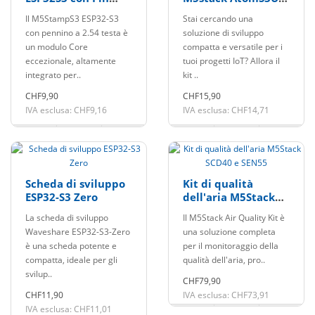
Header 2.54
ESP32S3 con USB-A
Il M5StampS3 ESP32-S3
Stai cercando una
con pennino a 2.54 testa è
soluzione di sviluppo
un modulo Core
compatta e versatile per i
eccezionale, altamente
tuoi progetti IoT? Allora il
integrato per..
kit ..
CHF9,90
CHF15,90
IVA esclusa: CHF9,16
IVA esclusa: CHF14,71
Scheda di sviluppo
Kit di qualità
ESP32-S3 Zero
dell'aria M5Stack
SCD40 e SEN55
La scheda di sviluppo
Il M5Stack Air Quality Kit è
Waveshare ESP32-S3-Zero
una soluzione completa
è una scheda potente e
per il monitoraggio della
compatta, ideale per gli
qualità dell'aria, pro..
svilup..
CHF79,90
CHF11,90
IVA esclusa: CHF73,91
IVA esclusa: CHF11,01