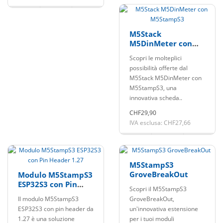
M5Stack
M5DinMeter con
M5StampS3
Scopri le molteplici
possibilità offerte dal
M5Stack M5DinMeter con
M5StampS3, una
innovativa scheda..
CHF29,90
IVA esclusa: CHF27,66
M5StampS3
GroveBreakOut
Modulo M5StampS3
ESP32S3 con Pin
Scopri il M5StampS3
Header 1.27
Il modulo M5StampS3
GroveBreakOut,
ESP32S3 con pin header da
un'innovativa estensione
1.27 è una soluzione
per i tuoi moduli