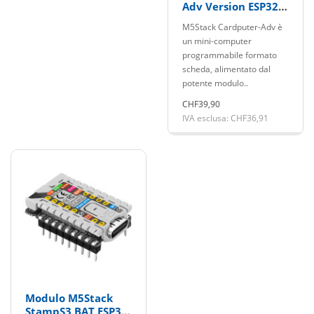
Adv Version ESP32-
S3
M5Stack Cardputer-Adv è
un mini-computer
programmabile formato
scheda, alimentato dal
potente modulo..
CHF39,90
IVA esclusa: CHF36,91
Modulo M5Stack
StampS3 BAT ESP32-