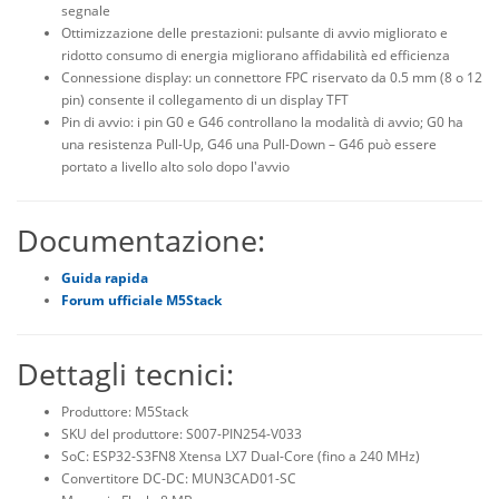
segnale
Ottimizzazione delle prestazioni: pulsante di avvio migliorato e
ridotto consumo di energia migliorano affidabilità ed efficienza
Connessione display: un connettore FPC riservato da 0.5 mm (8 o 12
pin) consente il collegamento di un display TFT
Pin di avvio: i pin G0 e G46 controllano la modalità di avvio; G0 ha
una resistenza Pull-Up, G46 una Pull-Down – G46 può essere
portato a livello alto solo dopo l'avvio
Documentazione:
Guida rapida
Forum ufficiale M5Stack
Dettagli tecnici:
Produttore: M5Stack
SKU del produttore: S007-PIN254-V033
SoC: ESP32-S3FN8 Xtensa LX7 Dual-Core (fino a 240 MHz)
Convertitore DC-DC: MUN3CAD01-SC