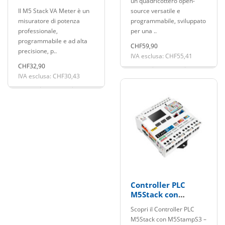
un quadricottero open-
tensione e corrente
Il M5 Stack VA Meter è un
source versatile e
misuratore di potenza
programmabile, sviluppato
professionale,
per una ..
programmabile e ad alta
CHF59,90
precisione, p..
IVA esclusa: CHF55,41
CHF32,90
IVA esclusa: CHF30,43
Controller PLC
M5Stack con
M5StampS3
Scopri il Controller PLC
M5Stack con M5StampS3 –