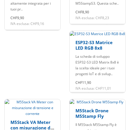
altamente integrata per i
M5StampS3. Questa sche..
tuoi pr..
CHF8,90
CHF9,90
IVA esclusa: CHF8,23
IVA esclusa: CHF9,16
ESP32-S3 Matrice
LED RGB 8x8
La scheda di sviluppo
ESP32-S3 LED Matrix 8x8 è
la scelta ideale per i tuoi
progetti IoT e di svilup..
CHF11,90
IVA esclusa: CHF11,01
M5Stack Drone
M5Stamp Fly
M5Stack VA Meter
Il M5Stack M5Stamp Fly è
con misurazione di