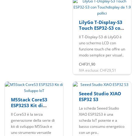
LilyGo T-Display-S3
Touch ESP32-S3 con
Touchdisplay da 1.9
Il T-Display-S3 di LilyGO è
pollici
uno schermo LCD con
funzione touch che offre un
modo semplice per visual..
CHF31,90
IVA esclusa: CHF29,51
Seeed Studio XIAO
ESP32 S3
M5Stack CoreS3
ESP32S3 Kit di
La scheda Seeed Studio
Sviluppo IoT
Il CoreS3 è la terza
XIAO ESP32S3 è una
generazione della serie di
scheda IoT potente e a
kit di sviluppo M5Stack e
basso consumo energetico
uno strumento versatile
con un pro..