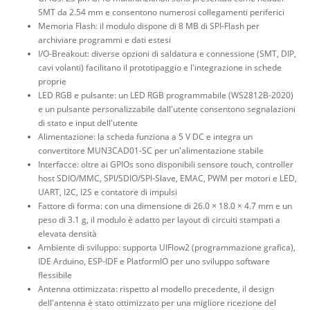
SMT da 2.54 mm e consentono numerosi collegamenti periferici
Memoria Flash: il modulo dispone di 8 MB di SPI-Flash per
archiviare programmi e dati estesi
I/O-Breakout: diverse opzioni di saldatura e connessione (SMT, DIP,
cavi volanti) facilitano il prototipaggio e l'integrazione in schede
proprie
LED RGB e pulsante: un LED RGB programmabile (WS2812B-2020)
e un pulsante personalizzabile dall'utente consentono segnalazioni
di stato e input dell'utente
Alimentazione: la scheda funziona a 5 V DC e integra un
convertitore MUN3CAD01-SC per un'alimentazione stabile
Interfacce: oltre ai GPIOs sono disponibili sensore touch, controller
host SDIO/MMC, SPI/SDIO/SPI-Slave, EMAC, PWM per motori e LED,
UART, I2C, I2S e contatore di impulsi
Fattore di forma: con una dimensione di 26.0 × 18.0 × 4.7 mm e un
peso di 3.1 g, il modulo è adatto per layout di circuiti stampati a
elevata densità
Ambiente di sviluppo: supporta UIFlow2 (programmazione grafica),
IDE Arduino, ESP-IDF e PlatformIO per uno sviluppo software
flessibile
Antenna ottimizzata: rispetto al modello precedente, il design
dell'antenna è stato ottimizzato per una migliore ricezione del