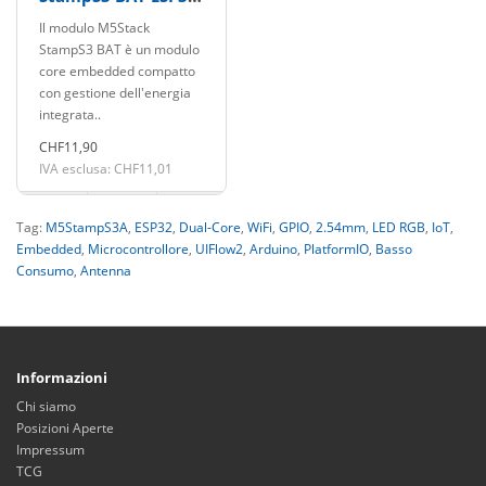
S3 con header da
Il modulo M5Stack
2.54mm
StampS3 BAT è un modulo
core embedded compatto
con gestione dell'energia
integrata..
CHF11,90
IVA esclusa: CHF11,01
Tag:
M5StampS3A
,
ESP32
,
Dual-Core
,
WiFi
,
GPIO
,
2.54mm
,
LED RGB
,
IoT
,
Embedded
,
Microcontrollore
,
UIFlow2
,
Arduino
,
PlatformIO
,
Basso
Consumo
,
Antenna
Informazioni
Chi siamo
Posizioni Aperte
Impressum
TCG