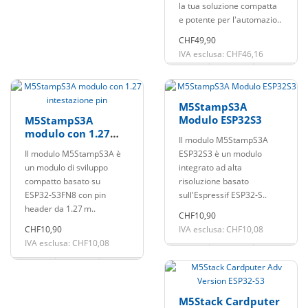
la tua soluzione compatta
e potente per l'automazio..
CHF49,90
IVA esclusa: CHF46,16
M5StampS3A
Modulo ESP32S3
M5StampS3A
modulo con 1.27
Il modulo M5StampS3A
intestazione pin
Il modulo M5StampS3A è
ESP32S3 è un modulo
un modulo di sviluppo
integrato ad alta
compatto basato su
risoluzione basato
ESP32‑S3FN8 con pin
sull'Espressif ESP32‑S..
header da 1.27 m..
CHF10,90
CHF10,90
IVA esclusa: CHF10,08
IVA esclusa: CHF10,08
M5Stack Cardputer