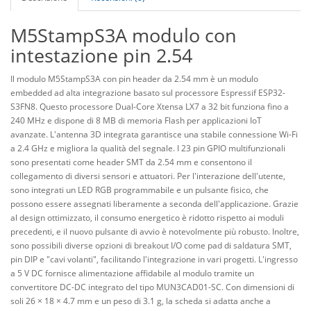
M5StampS3A modulo con
intestazione pin 2.54
Il modulo M5StampS3A con pin header da 2.54 mm è un modulo
embedded ad alta integrazione basato sul processore Espressif ESP32-
S3FN8. Questo processore Dual-Core Xtensa LX7 a 32 bit funziona fino a
240 MHz e dispone di 8 MB di memoria Flash per applicazioni IoT
avanzate. L'antenna 3D integrata garantisce una stabile connessione Wi-Fi
a 2.4 GHz e migliora la qualità del segnale. I 23 pin GPIO multifunzionali
sono presentati come header SMT da 2.54 mm e consentono il
collegamento di diversi sensori e attuatori. Per l'interazione dell'utente,
sono integrati un LED RGB programmabile e un pulsante fisico, che
possono essere assegnati liberamente a seconda dell'applicazione. Grazie
al design ottimizzato, il consumo energetico è ridotto rispetto ai moduli
precedenti, e il nuovo pulsante di avvio è notevolmente più robusto. Inoltre,
sono possibili diverse opzioni di breakout I/O come pad di saldatura SMT,
pin DIP e "cavi volanti", facilitando l'integrazione in vari progetti. L'ingresso
a 5 V DC fornisce alimentazione affidabile al modulo tramite un
convertitore DC-DC integrato del tipo MUN3CAD01-SC. Con dimensioni di
soli 26 × 18 × 4.7 mm e un peso di 3.1 g, la scheda si adatta anche a