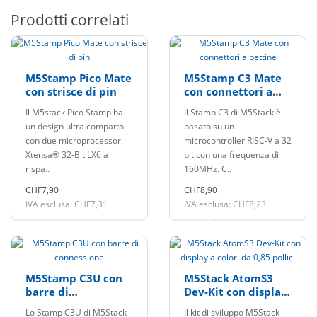
Prodotti correlati
M5Stamp Pico Mate
M5Stamp C3 Mate
con strisce di pin
con connettori a
pettine
Il M5stack Pico Stamp ha
Il Stamp C3 di M5Stack è
un design ultra compatto
basato su un
con due microprocessori
microcontroller RISC-V a 32
Xtensa® 32-Bit LX6 a
bit con una frequenza di
rispa..
160MHz. C..
CHF7,90
CHF8,90
IVA esclusa: CHF7,31
IVA esclusa: CHF8,23
M5Stamp C3U con
M5Stack AtomS3
barre di
Dev-Kit con display
connessione
a colori da 0,85
Lo Stamp C3U di M5Stack
Il kit di sviluppo M5Stack