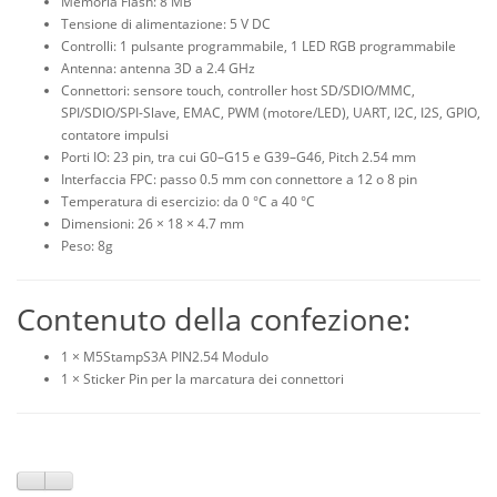
Memoria Flash: 8 MB
Tensione di alimentazione: 5 V DC
Controlli: 1 pulsante programmabile, 1 LED RGB programmabile
Antenna: antenna 3D a 2.4 GHz
Connettori: sensore touch, controller host SD/SDIO/MMC,
SPI/SDIO/SPI-Slave, EMAC, PWM (motore/LED), UART, I2C, I2S, GPIO,
contatore impulsi
Porti IO: 23 pin, tra cui G0–G15 e G39–G46, Pitch 2.54 mm
Interfaccia FPC: passo 0.5 mm con connettore a 12 o 8 pin
Temperatura di esercizio: da 0 °C a 40 °C
Dimensioni: 26 × 18 × 4.7 mm
Peso: 8g
Contenuto della confezione:
1 × M5StampS3A PIN2.54 Modulo
1 × Sticker Pin per la marcatura dei connettori