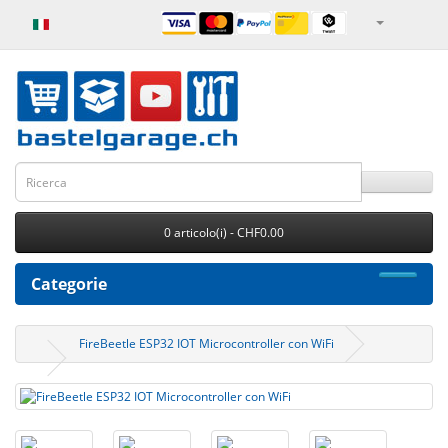
0 articolo(i) - CHF0.00
Categorie
FireBeetle ESP32 IOT Microcontroller con WiFi