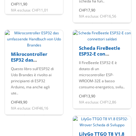
scheda ha fun..
CHF11,90
IVA esclusa: CHF11,01
CHF17,90
IVA esclusa: CHF16,56
Scheda FireBeetle
ESP32-E con
Mikrocontroller
connettori saldati
ESP32 das
Il FireBeetle ESP32-E è
umfassende
Questo libro sull'ESP32 di
dotato di un
Handbuch von Udo
Udo Brandes è rivolto ai
microcontroller ESP-
Brandes
principianti di ESP32
WROOM-32E a basso
Arduino, ma anche agli
consumo energetico, svilu..
ute..
CHF13,90
CHF49,90
IVA esclusa: CHF12,86
IVA esclusa: CHF46,16
LilyGo TTGO T8 V1.8