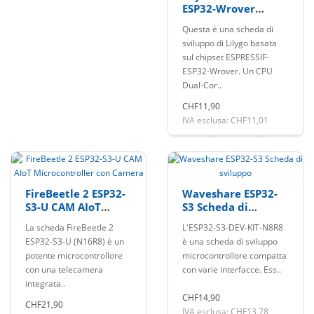
ESP32-Wrover
Scheda di Sviluppo
Questa è una scheda di
sviluppo di Lilygo basata
sul chipset ESPRESSIF-
ESP32-Wrover. Un CPU
Dual-Cor..
CHF11,90
IVA esclusa: CHF11,01
FireBeetle 2 ESP32-
Waveshare ESP32-
S3-U CAM AIoT
S3 Scheda di
Microcontroller con
sviluppo
La scheda FireBeetle 2
L'ESP32-S3-DEV-KIT-N8R8
Camera
ESP32-S3-U (N16R8) è un
è una scheda di sviluppo
potente microcontrollore
microcontrollore compatta
con una telecamera
con varie interfacce. Ess..
integrata..
CHF14,90
CHF21,90
IVA esclusa: CHF13,78