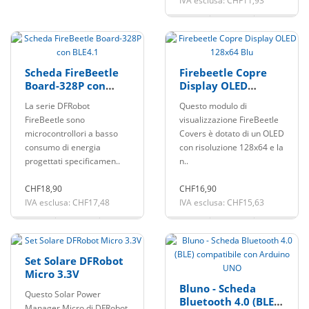
IVA esclusa: CHF11,93
Scheda FireBeetle
Firebeetle Copre
Board-328P con
Display OLED
BLE4.1
128x64 Blu
La serie DFRobot
Questo modulo di
FireBeetle sono
visualizzazione FireBeetle
microcontrollori a basso
Covers è dotato di un OLED
consumo di energia
con risoluzione 128x64 e la
progettati specificamen..
n..
CHF18,90
CHF16,90
IVA esclusa: CHF17,48
IVA esclusa: CHF15,63
Set Solare DFRobot
Micro 3.3V
Bluno - Scheda
Questo Solar Power
Bluetooth 4.0 (BLE)
Manager Micro di DFRobot