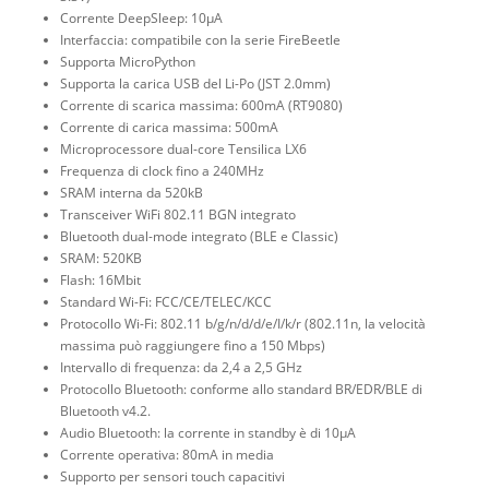
Corrente DeepSleep: 10μA
Interfaccia: compatibile con la serie FireBeetle
Supporta MicroPython
Supporta la carica USB del Li-Po (JST 2.0mm)
Corrente di scarica massima: 600mA (RT9080)
Corrente di carica massima: 500mA
Microprocessore dual-core Tensilica LX6
Frequenza di clock fino a 240MHz
SRAM interna da 520kB
Transceiver WiFi 802.11 BGN integrato
Bluetooth dual-mode integrato (BLE e Classic)
SRAM: 520KB
Flash: 16Mbit
Standard Wi-Fi: FCC/CE/TELEC/KCC
Protocollo Wi-Fi: 802.11 b/g/n/d/d/e/I/k/r (802.11n, la velocità
massima può raggiungere fino a 150 Mbps)
Intervallo di frequenza: da 2,4 a 2,5 GHz
Protocollo Bluetooth: conforme allo standard BR/EDR/BLE di
Bluetooth v4.2.
Audio Bluetooth: la corrente in standby è di 10μA
Corrente operativa: 80mA in media
Supporto per sensori touch capacitivi