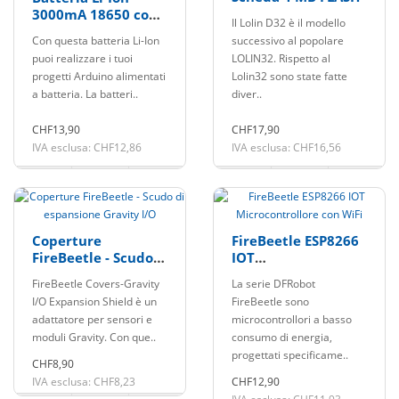
3000mA 18650 con
Il Lolin D32 è il modello
elettronica di
Con questa batteria Li-Ion
successivo al popolare
protezione e
puoi realizzare i tuoi
LOLIN32. Rispetto al
connettore
progetti Arduino alimentati
Lolin32 sono state fatte
a batteria. La batteri..
diver..
CHF13,90
CHF17,90
IVA esclusa: CHF12,86
IVA esclusa: CHF16,56
Coperture
FireBeetle ESP8266
FireBeetle - Scudo
IOT
di espansione
Microcontrollore
FireBeetle Covers-Gravity
La serie DFRobot
Gravity I/O
con WiFi
I/O Expansion Shield è un
FireBeetle sono
adattatore per sensori e
microcontrollori a basso
moduli Gravity. Con que..
consumo di energia,
progettati specificame..
CHF8,90
IVA esclusa: CHF8,23
CHF12,90