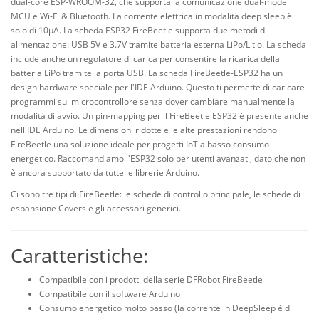
dual-core ESP-WROOM-32, che supporta la comunicazione dual-mode
MCU e Wi-Fi & Bluetooth. La corrente elettrica in modalità deep sleep è
solo di 10μA. La scheda ESP32 FireBeetle supporta due metodi di
alimentazione: USB 5V e 3.7V tramite batteria esterna LiPo/Litio. La scheda
include anche un regolatore di carica per consentire la ricarica della
batteria LiPo tramite la porta USB. La scheda FireBeetle-ESP32 ha un
design hardware speciale per l'IDE Arduino. Questo ti permette di caricare
programmi sul microcontrollore senza dover cambiare manualmente la
modalità di avvio. Un pin-mapping per il FireBeetle ESP32 è presente anche
nell'IDE Arduino. Le dimensioni ridotte e le alte prestazioni rendono
FireBeetle una soluzione ideale per progetti IoT a basso consumo
energetico. Raccomandiamo l'ESP32 solo per utenti avanzati, dato che non
è ancora supportato da tutte le librerie Arduino.
Ci sono tre tipi di FireBeetle: le schede di controllo principale, le schede di
espansione Covers e gli accessori generici.
Caratteristiche:
Compatibile con i prodotti della serie DFRobot FireBeetle
Compatibile con il software Arduino
Consumo energetico molto basso (la corrente in DeepSleep è di