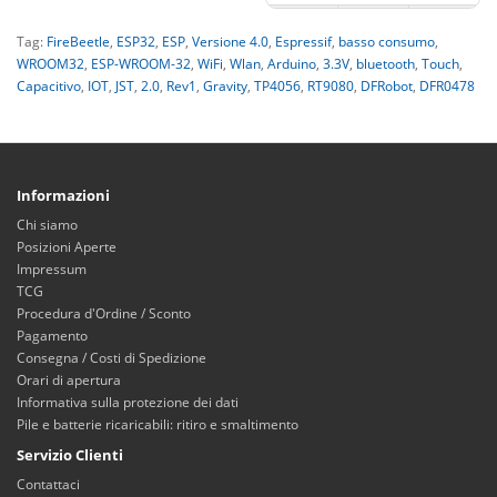
Tag:
FireBeetle
,
ESP32
,
ESP
,
Versione 4.0
,
Espressif
,
basso consumo
,
WROOM32
,
ESP-WROOM-32
,
WiFi
,
Wlan
,
Arduino
,
3.3V
,
bluetooth
,
Touch
,
Capacitivo
,
IOT
,
JST
,
2.0
,
Rev1
,
Gravity
,
TP4056
,
RT9080
,
DFRobot
,
DFR0478
Informazioni
Chi siamo
Posizioni Aperte
Impressum
TCG
Procedura d'Ordine / Sconto
Pagamento
Consegna / Costi di Spedizione
Orari di apertura
Informativa sulla protezione dei dati
Pile e batterie ricaricabili: ritiro e smaltimento
Servizio Clienti
Contattaci