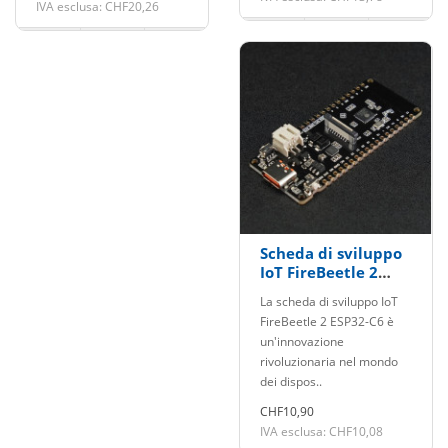
IVA esclusa: CHF20,26
Scheda di sviluppo
IoT FireBeetle 2
ESP32-C6
La scheda di sviluppo IoT
FireBeetle 2 ESP32-C6 è
un'innovazione
rivoluzionaria nel mondo
dei dispos..
CHF10,90
IVA esclusa: CHF10,08