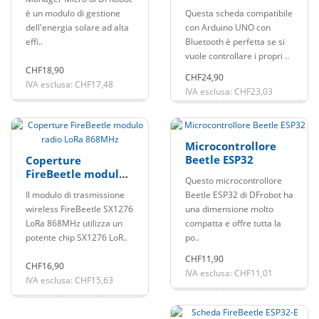
compatibile con
è un modulo di gestione
Questa scheda compatibile
Arduino UNO
dell'energia solare ad alta
con Arduino UNO con
effi..
Bluetooth è perfetta se si
vuole controllare i propri ..
CHF18,90
CHF24,90
IVA esclusa: CHF17,48
IVA esclusa: CHF23,03
Microcontrollore
Beetle ESP32
Coperture
FireBeetle modulo
Questo microcontrollore
radio LoRa 868MHz
Il modulo di trasmissione
Beetle ESP32 di DFrobot ha
wireless FireBeetle SX1276
una dimensione molto
LoRa 868MHz utilizza un
compatta e offre tutta la
potente chip SX1276 LoR..
po..
CHF11,90
CHF16,90
IVA esclusa: CHF11,01
IVA esclusa: CHF15,63