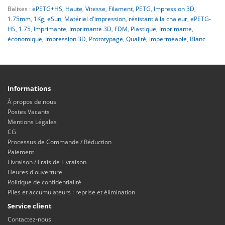
Balises :
ePETG+HS
,
Haute
,
Vitesse
,
Filament
,
PETG
,
Impression 3D
,
1.75mm
,
1Kg
,
eSun
,
Matériel d'impression
,
résistant à la chaleur
,
ePETG-
HS
,
1.75
,
Imprimante
,
Imprimante 3D
,
FDM
,
Plastique
,
Imprimante
,
économique
,
Impression 3D
,
Prototypage
,
Qualité
,
imperméable
,
Blanc
Informations
À propos de nous
Postes Vacants
Mentions Légales
CG
Processus de Commande / Réduction
Paiement
Livraison / Frais de Livraison
Heures d'ouverture
Politique de confidentialité
Piles et accumulateurs : reprise et élimination
Service client
Contactez-nous