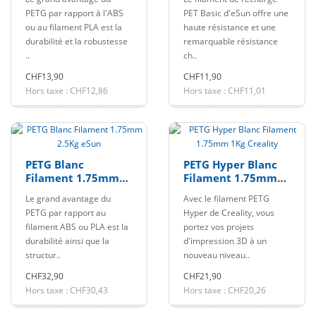
PETG par rapport à l'ABS
PET Basic d'eSun offre une
ou au filament PLA est la
haute résistance et une
durabilité et la robustesse
remarquable résistance
..
ch..
CHF13,90
CHF11,90
Hors taxe : CHF12,86
Hors taxe : CHF11,01
PETG Blanc
PETG Hyper Blanc
Filament 1.75mm
Filament 1.75mm
2.5Kg eSun
1Kg Creality
Le grand avantage du
Avec le filament PETG
PETG par rapport au
Hyper de Creality, vous
filament ABS ou PLA est la
portez vos projets
durabilité ainsi que la
d'impression 3D à un
structur..
nouveau niveau..
CHF32,90
CHF21,90
Hors taxe : CHF30,43
Hors taxe : CHF20,26