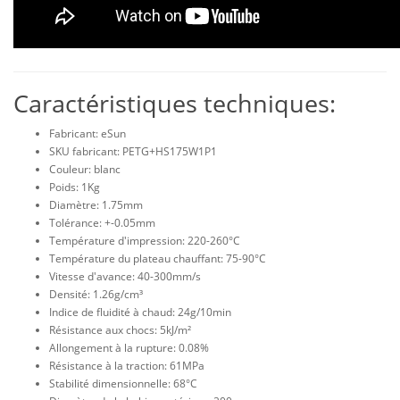
Caractéristiques techniques:
Fabricant: eSun
SKU fabricant: PETG+HS175W1P1
Couleur: blanc
Poids: 1Kg
Diamètre: 1.75mm
Tolérance: +-0.05mm
Température d'impression: 220-260°C
Température du plateau chauffant: 75-90°C
Vitesse d'avance: 40-300mm/s
Densité: 1.26g/cm³
Indice de fluidité à chaud: 24g/10min
Résistance aux chocs: 5kJ/m²
Allongement à la rupture: 0.08%
Résistance à la traction: 61MPa
Stabilité dimensionnelle: 68°C