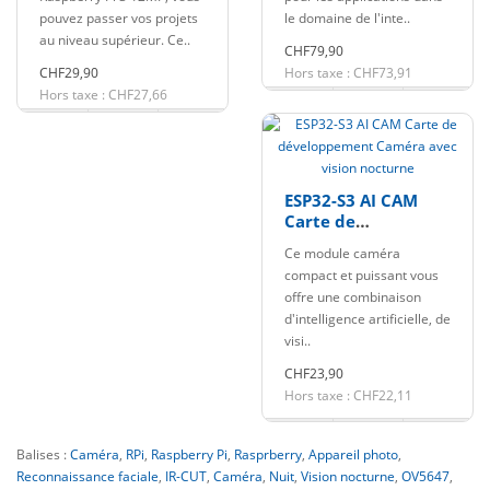
pouvez passer vos projets
le domaine de l'inte..
au niveau supérieur. Ce..
CHF79,90
CHF29,90
Hors taxe : CHF73,91
Hors taxe : CHF27,66
ESP32-S3 AI CAM
Carte de
développement
Ce module caméra
Caméra avec vision
compact et puissant vous
nocturne
offre une combinaison
d'intelligence artificielle, de
visi..
CHF23,90
Hors taxe : CHF22,11
Balises :
Caméra
,
RPi
,
Raspberry Pi
,
Rasprberry
,
Appareil photo
,
Reconnaissance faciale
,
IR-CUT
,
Caméra
,
Nuit
,
Vision nocturne
,
OV5647
,