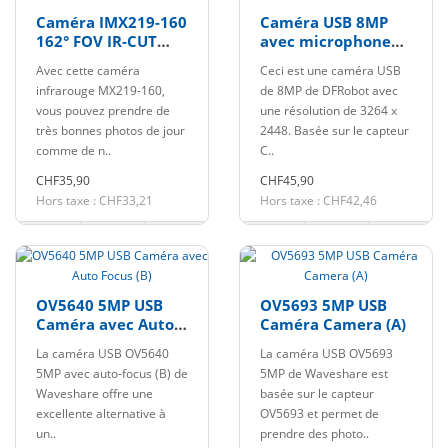
Caméra IMX219-160
Caméra USB 8MP
162° FOV IR-CUT
avec microphone
pour Jetson Nano /
pour Raspberry Pi,
Avec cette caméra
Ceci est une caméra USB
Compute Module
Jetson Nano,
infrarouge MX219-160,
de 8MP de DFRobot avec
LattePanda
vous pouvez prendre de
une résolution de 3264 x
très bonnes photos de jour
2448. Basée sur le capteur
comme de n..
C..
CHF35,90
CHF45,90
Hors taxe : CHF33,21
Hors taxe : CHF42,46
OV5640 5MP USB
OV5693 5MP USB
Caméra avec Auto
Caméra Camera (A)
Focus (B)
La caméra USB OV5640
La caméra USB OV5693
5MP avec auto-focus (B) de
5MP de Waveshare est
Waveshare offre une
basée sur le capteur
excellente alternative à
OV5693 et permet de
un..
prendre des photo..