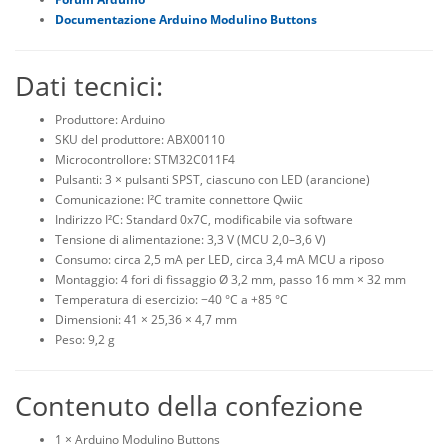
Documentazione Arduino Modulino Buttons
Dati tecnici:
Produttore: Arduino
SKU del produttore: ABX00110
Microcontrollore: STM32C011F4
Pulsanti: 3 × pulsanti SPST, ciascuno con LED (arancione)
Comunicazione: I²C tramite connettore Qwiic
Indirizzo I²C: Standard 0x7C, modificabile via software
Tensione di alimentazione: 3,3 V (MCU 2,0
–3,6 V)
Consumo: circa 2,5 mA per LED, circa 3,4 mA MCU a riposo
Montaggio: 4 fori di fissaggio Ø 3,2 mm, passo 16 mm × 32 mm
Temperatura di esercizio:
−
40 °C a +85 °C
Dimensioni: 41 × 25,36 × 4,7 mm
Peso: 9,2 g
Contenuto della confezione
1 × Arduino Modulino Buttons