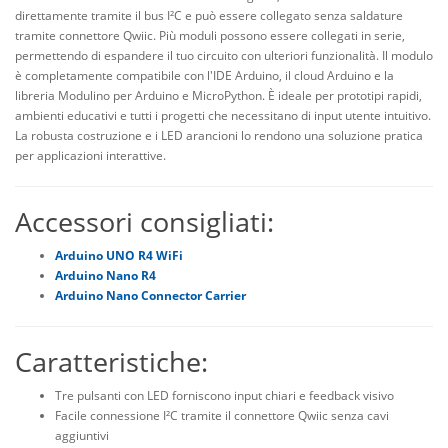
direttamente tramite il bus I²C e può essere collegato senza saldature
tramite
connettore Qwiic
. Più moduli possono essere collegati in serie,
permettendo di espandere il tuo circuito con ulteriori funzionalità. Il modulo
è completamente compatibile con l'IDE Arduino, il cloud Arduino e la
libreria
Modulino
per Arduino e
MicroPython
. È ideale per prototipi rapidi,
ambienti educativi e tutti i progetti che necessitano di input utente intuitivo.
La robusta costruzione e i LED arancioni lo rendono una soluzione pratica
per applicazioni interattive.
Accessori consigliati:
Arduino UNO R4 WiFi
Arduino Nano R4
Arduino Nano Connector Carrier
Caratteristiche:
Tre pulsanti con LED forniscono input chiari e feedback visivo
Facile connessione I²C tramite il
connettore Qwiic
senza cavi
aggiuntivi