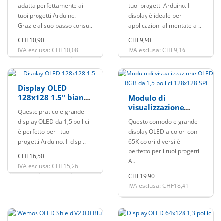
adatta perfettamente ai
tuoi progetti Arduino. Il
tuoi progetti Arduino.
display è ideale per
Grazie al suo basso consu..
applicazioni alimentate a ..
CHF10,90
CHF9,90
IVA esclusa: CHF10,08
IVA esclusa: CHF9,16
Display OLED
128x128 1.5" bianco
Modulo di
I2C SPI
visualizzazione
Questo pratico e grande
OLED RGB da 1,5
display OLED da 1,5 pollici
Questo comodo e grande
pollici 128x128 SPI
è perfetto per i tuoi
display OLED a colori con
progetti Arduino. Il displ..
65K colori diversi è
perfetto per i tuoi progetti
CHF16,50
A..
IVA esclusa: CHF15,26
CHF19,90
IVA esclusa: CHF18,41