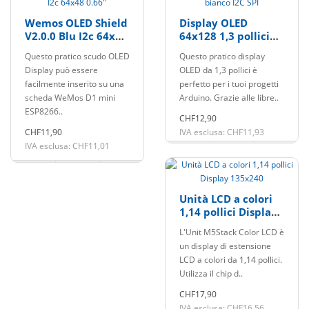
Wemos OLED Shield
Display OLED
V2.0.0 Blu I2c 64x48
64x128 1,3 pollici
0.66''
bianco I2C SPI
Questo pratico scudo OLED
Questo pratico display
Display può essere
OLED da 1,3 pollici è
facilmente inserito su una
perfetto per i tuoi progetti
scheda WeMos D1 mini
Arduino. Grazie alle libre..
ESP8266..
CHF12,90
CHF11,90
IVA esclusa: CHF11,93
IVA esclusa: CHF11,01
Unità LCD a colori
1,14 pollici Display
135x240
L'Unit M5Stack Color LCD è
un display di estensione
LCD a colori da 1,14 pollici.
Utilizza il chip d..
CHF17,90
IVA esclusa: CHF16,56