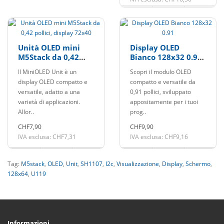
Unità OLED mini
Display OLED
M5Stack da 0,42
Bianco 128x32 0.91"
pollici, display
I2C con PH2.0
Il MiniOLED Unit è un
Scopri il modulo OLED
72x40
display OLED compatto e
compatto e versatile da
versatile, adatto a una
0,91 pollici, sviluppato
varietà di applicazioni.
appositamente per i tuoi
Allor..
prog..
CHF7,90
CHF9,90
IVA esclusa: CHF7,31
IVA esclusa: CHF9,16
Tag:
M5stack
,
OLED
,
Unit
,
SH1107
,
I2c
,
Visualizzazione
,
Display
,
Schermo
,
128x64
,
U119
Informazioni