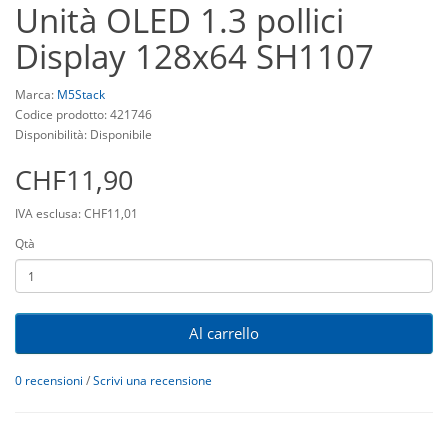
Unità OLED 1.3 pollici
Display 128x64 SH1107
Marca:
M5Stack
Codice prodotto: 421746
Disponibilità: Disponibile
CHF11,90
IVA esclusa: CHF11,01
Qtà
Al carrello
0 recensioni
/
Scrivi una recensione