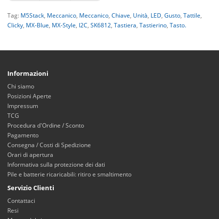
Tag:
M5Stack
,
Meccanico
,
Meccanico
,
Chiave
,
Unità
,
LED
,
Gusto
,
Tattile
,
Clicky
,
MX-Blue
,
MX-Style
,
I2C
,
SK6812
,
Tastiera
,
Tastierino
,
Tasto.
Informazioni
Chi siamo
Posizioni Aperte
Impressum
TCG
Procedura d'Ordine / Sconto
Pagamento
Consegna / Costi di Spedizione
Orari di apertura
Informativa sulla protezione dei dati
Pile e batterie ricaricabili: ritiro e smaltimento
Servizio Clienti
Contattaci
Resi