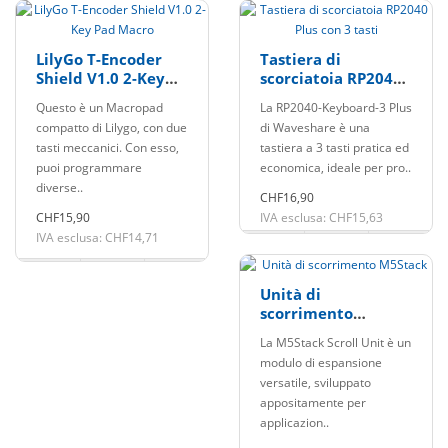
LilyGo T-Encoder
Tastiera di
Shield V1.0 2-Key
scorciatoia RP2040
Pad Macro
Plus con 3 tasti
Questo è un Macropad
La RP2040-Keyboard-3 Plus
compatto di Lilygo, con due
di Waveshare è una
tasti meccanici. Con esso,
tastiera a 3 tasti pratica ed
puoi programmare
economica, ideale per pro..
diverse..
CHF16,90
CHF15,90
IVA esclusa: CHF15,63
IVA esclusa: CHF14,71
Unità di
scorrimento
M5Stack
La M5Stack Scroll Unit è un
modulo di espansione
versatile, sviluppato
appositamente per
applicazion..