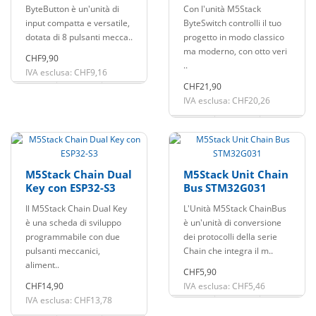
interruttore a
ByteButton è un'unità di
Con l'unità M5Stack
levetta a 8 vie
input compatta e versatile,
ByteSwitch controlli il tuo
dotata di 8 pulsanti mecca..
progetto in modo classico
ma moderno, con otto veri
CHF9,90
..
IVA esclusa: CHF9,16
CHF21,90
IVA esclusa: CHF20,26
M5Stack Chain Dual
M5Stack Unit Chain
Key con ESP32-S3
Bus STM32G031
Il M5Stack Chain Dual Key
L'Unità M5Stack ChainBus
è una scheda di sviluppo
è un'unità di conversione
programmabile con due
dei protocolli della serie
pulsanti meccanici,
Chain che integra il m..
aliment..
CHF5,90
CHF14,90
IVA esclusa: CHF5,46
IVA esclusa: CHF13,78