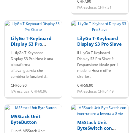
CHF7,90
IVA esclusa: CHF7,31
LilyGo T-Keyboard
LilyGo T-Keyboard
Display S3 Pro
Display S3 Pro Slave
Ospite
Il LilyGo T-Keyboard
Il LilyGo T-Keyboard
Display S3 Pro Host è una
Display S3 Pro Slave è
piattaforma
l'espansione ideale per il
all'avanguardia che
modello Host e offre
combina le funzioni d..
ulterior..
CHF65,90
CHF58,90
IVA esclusa: CHF60,96
IVA esclusa: CHF54,49
M5Stack Unit
ByteButton
M5Stack Unit
ByteSwitch con
L'unità M5Stack Unit