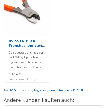
IWISS TX-100-6
Tronchesi per cavi
Ø8.5/16mm2
Con questa tronchese per
cavi IWISS, è possibile
tagliare cavi e fili con un
diametro esterno fino a..
CHF14,90
IVA esclusa: CHF13,78
Tag:
IWISS
,
Tronchesi
,
Taglierina
,
Pinze
,
Strumento
,
PL2100
Andere Kunden kauften auch: