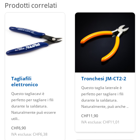
Prodotti correlati
Tagliafili
Tronchesi JM-CT2-2
elettronico
Questo taglia laterale è
Questo tagliacavi è
perfetto per tagliare i fili
perfetto per tagliare i fili
durante la saldatura.
durante la saldatura.
Naturalmente, può anche ..
Naturalmente può essere
CHF11,90
utili..
IVA esclusa: CHF11,01
CHF6,90
IVA esclusa: CHF6,38