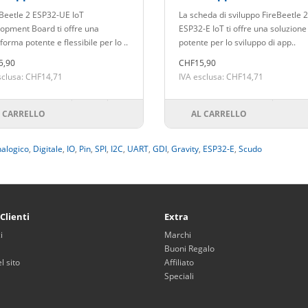
AM
PSRAM
reBeetle 2 ESP32-UE IoT
La scheda di sviluppo FireBeetle 2
opment Board ti offre una
ESP32-E IoT ti offre una soluzione
forma potente e flessibile per lo ..
potente per lo sviluppo di app..
5,90
CHF15,90
sclusa: CHF14,71
IVA esclusa: CHF14,71
 CARRELLO
AL CARRELLO
alogico
,
Digitale
,
IO
,
Pin
,
SPI
,
I2C
,
UART
,
GDI
,
Gravity
,
ESP32-E
,
Scudo
 Clienti
Extra
i
Marchi
Buoni Regalo
 sito
Affiliato
Speciali