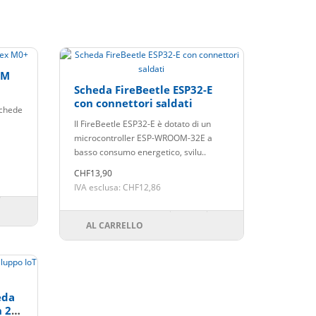
RM
Scheda FireBeetle ESP32-E
con connettori saldati
schede
Il FireBeetle ESP32-E è dotato di un
microcontroller ESP-WROOM-32E a
basso consumo energetico, svilu..
CHF13,90
IVA esclusa: CHF12,86
AL CARRELLO
eda
h 2M