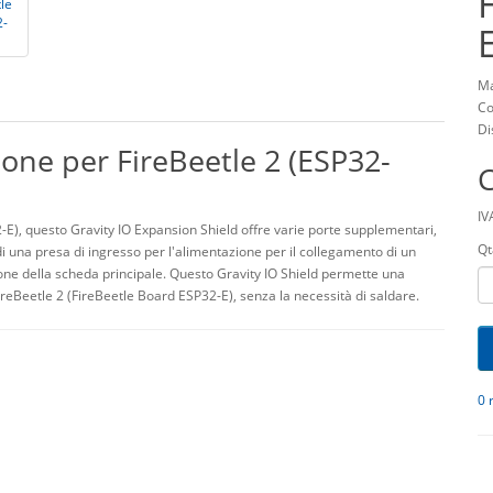
Ma
Co
Di
ione per FireBeetle 2 (ESP32-
IV
-E), questo Gravity IO Expansion Shield offre varie porte supplementari,
Qt
di una presa di ingresso per l'alimentazione per il collegamento di un
one della scheda principale. Questo Gravity IO Shield permette una
reBeetle 2 (FireBeetle Board ESP32-E), senza la necessità di saldare.
0 