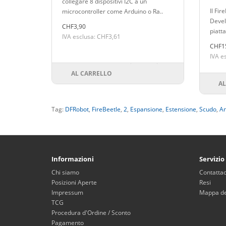
collegare 8 dispositivi I2C a un
PSR
Il Fi
microcontroller come Arduino o Ra..
Devel
CHF3,90
piatta
IVA esclusa: CHF3,61
CHF1
IVA e
AL CARRELLO
AL
Tag:
DFRobot
,
FireBeetle
,
2
,
Espansione
,
Estensione
,
Scudo
,
An
Informazioni
Servizio
Chi siamo
Contattac
Posizioni Aperte
Resi
Impressum
Mappa del
TCG
Procedura d'Ordine / Sconto
Pagamento