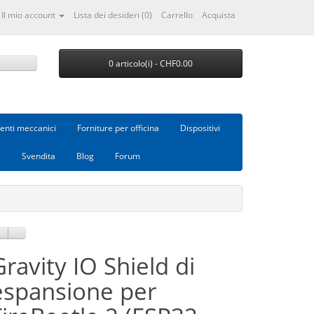
Il mio account
Lista dei desideri (0)
Carrello
Acquista
0 articolo(i) - CHF0.00
nti meccanici
Forniture per officina
Dispositivi
e
Svendita
Blog
Forum
Gravity IO Shield di
espansione per