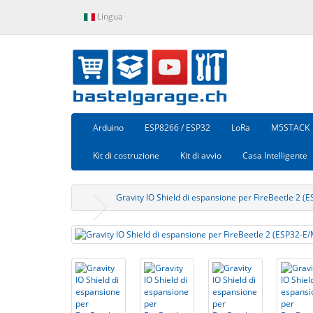
Lingua
Arduino
ESP8266 / ESP32
LoRa
M5STACK
Kit di costruzione
Kit di avvio
Casa Intelligente
Gravity IO Shield di espansione per FireBeetle 2 (