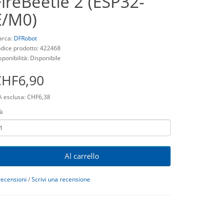
FireBeetle 2 (ESP32-
E/M0)
rca:
DFRobot
dice prodotto: 422468
sponibilità: Disponibile
CHF6,90
A esclusa: CHF6,38
à
Al carrello
recensioni
/
Scrivi una recensione