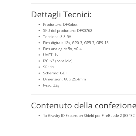
Dettagli Tecnici:
Produttore: DFRobot
SKU del produttore: DFR0762
Tensione: 3.3-5V
Pins digitali: 12x, GP0-3, GP5-7, GP9-13
Pins analogici: 5x, A0-4
UART: 1x
I2C: x3 (parallelo)
SPI: 1x
Schermo: GDI
Dimensioni: 60 x 25.4mm
Peso: 22g
Contenuto della confezion
1x Gravity IO Expansion Shield per FireBeetle 2 (ESP3