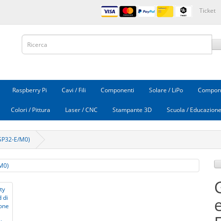
Ticket
Raspberry Pi
Cavi / Fili
Componenti
Solare / LiPo
Compone
Colori / Pittura
Laser / CNC
Stampante 3D
Scuola / Educazion
ESP32-E/M0)