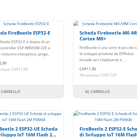
da FireBeetle ESP32-E
Scheda Firebeetle-M0 A
Cortex M0+
eBeetle ESP32-E è dotato di un
FireBeetle è una serie di piccole 
controller ESP-WROOM-32E a
di sviluppo prodotte da DFRobot.
 consumo energetico, proge..
Include vari chipboards e ..
2,90
CHF11,90
sclusa: CHF11,93
IVA esclusa: CHF11,01
 CARRELLO
AL CARRELLO
Beetle 2 ESP32-UE Scheda
FireBeetle 2 ESP32-E Sch
viluppo IoT 16M Flash 2M
di Sviluppo IoT 16M Flas