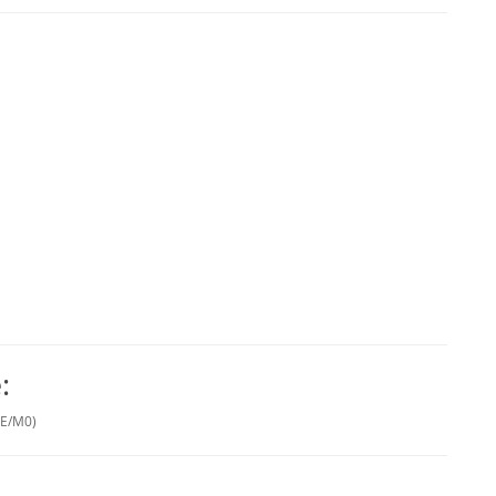
e:
2-E/M0)