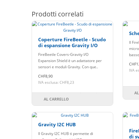
Prodotti correlati
Sche
Coperture FireBeetle - Scudo
Il Fir
di espansione Gravity I/O
micro
FireBeetle Covers-Gravity I/O
basso
Expansion Shield è un adattatore per
CHF1
sensori e moduli Gravity. Con que..
IVA e
CHF8,90
IVA esclusa: CHF8,23
AL
AL CARRELLO
Gravity I2C HUB
Fire
Il Gravity I2C HUB ti permette di
di s