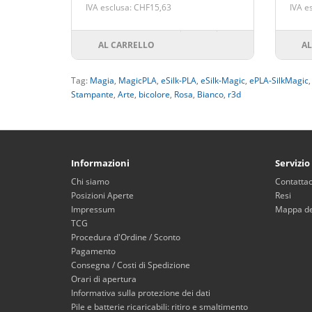
IVA esclusa: CHF15,63
IVA e
AL CARRELLO
AL
Tag:
Magia
,
MagicPLA
,
eSilk-PLA
,
eSilk-Magic
,
ePLA-SilkMagic
Stampante
,
Arte
,
bicolore
,
Rosa
,
Bianco
,
r3d
Informazioni
Servizio
Chi siamo
Contattac
Posizioni Aperte
Resi
Impressum
Mappa del
TCG
Procedura d'Ordine / Sconto
Pagamento
Consegna / Costi di Spedizione
Orari di apertura
Informativa sulla protezione dei dati
Pile e batterie ricaricabili: ritiro e smaltimento