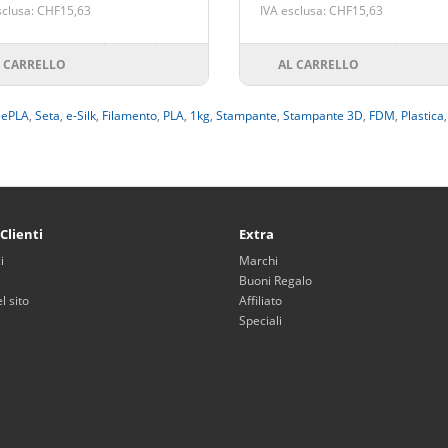
sclusa: CHF15,63
IVA esclusa: CHF15,63
 CARRELLO
AL CARRELLO
,
ePLA
,
Seta
,
e-Silk
,
Filamento
,
PLA
,
1kg
,
Stampante
,
Stampante 3D
,
FDM
,
Plastica
 Clienti
Extra
i
Marchi
Buoni Regalo
 sito
Affiliato
Speciali