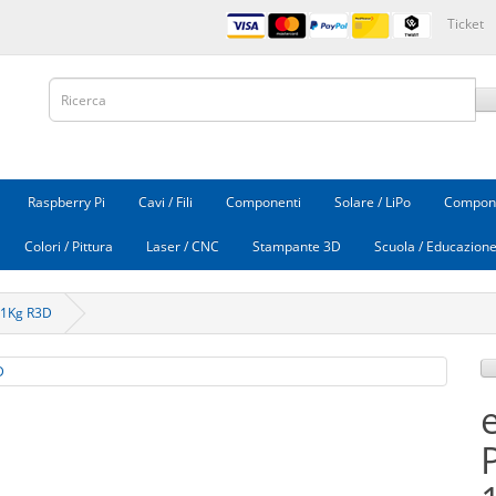
Ticket
Raspberry Pi
Cavi / Fili
Componenti
Solare / LiPo
Compone
Colori / Pittura
Laser / CNC
Stampante 3D
Scuola / Educazion
m 1Kg R3D
P