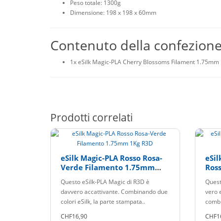
Peso totale: 1300g
Dimensione: 198 x 198 x 60mm
Contenuto della confezione
1x eSilk Magic-PLA Cherry Blossoms Filament 1.75mm
Prodotti correlati
eSilk Magic-PLA Rosso Rosa-
eSil
Verde Filamento 1.75mm
Ros
1Kg R3D
Questo eSilk-PLA Magic di R3D è
Quest
davvero accattivante. Combinando due
vero 
colori eSilk, la parte stampata..
combi
CHF16,90
CHF1