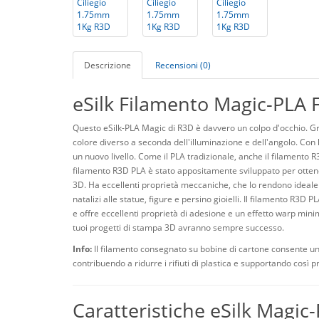
Descrizione
Recensioni (0)
eSilk Filamento Magic-PLA F
Questo eSilk-PLA Magic di R3D è davvero un colpo d'occhio. Graz
colore diverso a seconda dell'illuminazione e dell'angolo. Con la
un nuovo livello. Come il PLA tradizionale, anche il filamento R
filamento R3D PLA è stato appositamente sviluppato per ottener
3D. Ha eccellenti proprietà meccaniche, che lo rendono ideale pe
natalizi alle statue, figure e persino gioielli. Il filamento R3D 
e offre eccellenti proprietà di adesione e un effetto warp min
tuoi progetti di stampa 3D avranno sempre successo.
Info:
Il filamento consegnato su bobine di cartone consente uno
contribuendo a ridurre i rifiuti di plastica e supportando così pr
Caratteristiche eSilk Magic-