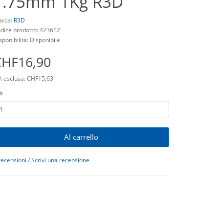
1.75mm 1Kg R3D
rca:
R3D
dice prodotto: 423612
sponibilità: Disponibile
CHF16,90
A esclusa: CHF15,63
à
Al carrello
recensioni
/
Scrivi una recensione