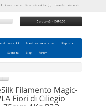
Il mio account
Lista dei desideri (0)
Carrello
Acquista
0 articolo(i) - CHF0.00
nti meccanici
Forniture per officina
Dispositivi
e
Svendita
Blog
Forum
eSilk Filamento Magic-
LA Fiori di Ciliegio