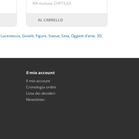
IVA esclusa: CHF15,63
AL CARRELLO
,
Lucentezza
,
Gioielli
,
Figure
,
Statue
,
Seta
,
Oggetti d'arte
,
3D
,
Il mio account
Il mio account
Cronologia ordini
Lista dei desideri
Newsletter