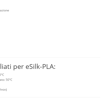
zazione
iati per eSilk-PLA:
0°C
ato: 50°C
/min)