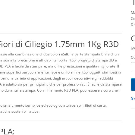
Ma
Co
Di
iori di Ciliegio 1.75mm 1Kg R3D
IV
ie alla combinazione di due colori eSilk, la parte stampata brilla di un
Qt
 sua alta precisione e affidabilità, porta i tuoi progetti di stampa 3D a
3D PLA è facile da stampare, ma offre prestazioni e qualità migliorate. Il
e superfici particolarmente lisce e uniformi nei tuoi oggetti stampati in
r una varietà di applicazioni, dagli articoli decorativi e gli addobbi
PLA è adatto sia per principianti che per professionisti. È facile da stampare
imo durante la stampa. Con il filamento R3D PLA, puoi essere sicuro che i
0 
 smaltimento semplice ed ecologico attraverso i rifiuti di carta,
atiche sostenibili attive.
PLA: