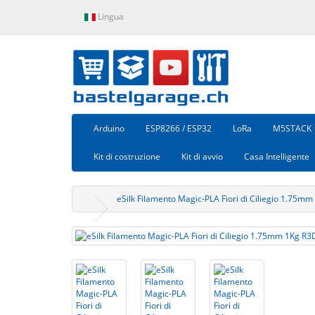
Lingua
Arduino
ESP8266 / ESP32
LoRa
M5STACK
Kit di costruzione
Kit di avvio
Casa Intelligente
eSilk Filamento Magic-PLA Fiori di Ciliegio 1.75m