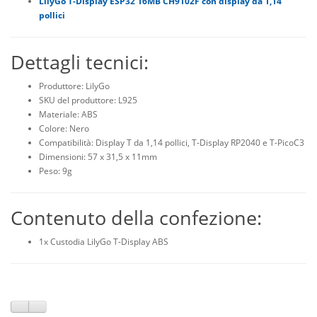
LilyGo T-Display ESP32 16MB CH9102F con display da 1,14
pollici
Dettagli tecnici:
Produttore: LilyGo
SKU del produttore: L925
Materiale: ABS
Colore: Nero
Compatibilità: Display T da 1,14 pollici, T-Display RP2040 e T-PicoC3
Dimensioni: 57 x 31,5 x 11mm
Peso: 9g
Contenuto della confezione:
1x Custodia LilyGo T-Display ABS