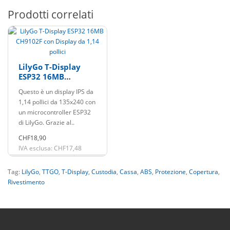
Prodotti correlati
LilyGo T-Display
ESP32 16MB
CH9102F con
Questo è un display IPS da
Display da 1,14
1,14 pollici da 135x240 con
pollici
un microcontroller ESP32
di LilyGo. Grazie al..
CHF18,90
IVA esclusa: CHF17,48
Tag:
LilyGo
,
TTGO
,
T-Display
,
Custodia
,
Cassa
,
ABS
,
Protezione
,
Copertura
,
Rivestimento