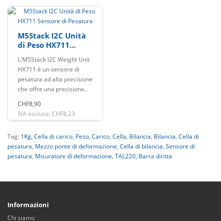
M5Stack I2C Unità
di Peso HX711
Sensore di Pesatura
L'M5Stack I2C Weight Unit
HX711 è un sensore di
pesatura ad alta precisione
che offre una precisione..
CHF8,90
IVA esclusa: CHF8,23
Tag:
1Kg
,
Cella di carico
,
Peso
,
Carico
,
Cella
,
Bilancia
,
Bilancia
,
Cella di
pesatura
,
Mezzo ponte di deformazione
,
Cella di bilancia
,
Sensore di
pesatura
,
Misuratore di deformazione
,
TAL220
,
Barra diritta
Informazioni
Chi siamo