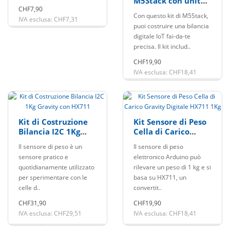
M5Stack con unità
CHF7,90
di peso
Con questo kit di M5Stack,
IVA esclusa: CHF7,31
puoi costruire una bilancia
digitale IoT fai-da-te
precisa. Il kit includ..
CHF19,90
IVA esclusa: CHF18,41
Kit di Costruzione
Kit Sensore di Peso
Bilancia I2C 1Kg
Cella di Carico
Gravity con HX711
Gravity Digitale
Il sensore di peso è un
Il sensore di peso
HX711 1Kg
sensore pratico e
elettronico Arduino può
quotidianamente utilizzato
rilevare un peso di 1 kg e si
per sperimentare con le
basa su HX711, un
celle d..
convertit..
CHF31,90
CHF19,90
IVA esclusa: CHF29,51
IVA esclusa: CHF18,41