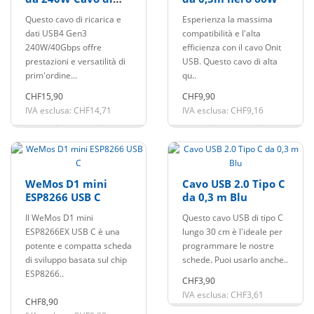
ricarica e dati 1m
Questo cavo di ricarica e
Esperienza la massima
dati USB4 Gen3
compatibilità e l'alta
240W/40Gbps offre
efficienza con il cavo Onit
prestazioni e versatilità di
USB. Questo cavo di alta
prim'ordine...
qu..
CHF15,90
CHF9,90
IVA esclusa: CHF14,71
IVA esclusa: CHF9,16
WeMos D1 mini
Cavo USB 2.0 Tipo C
ESP8266 USB C
da 0,3 m Blu
Il WeMos D1 mini
Questo cavo USB di tipo C
ESP8266EX USB C è una
lungo 30 cm è l'ideale per
potente e compatta scheda
programmare le nostre
di sviluppo basata sul chip
schede. Puoi usarlo anche..
ESP8266..
CHF3,90
IVA esclusa: CHF3,61
CHF8,90