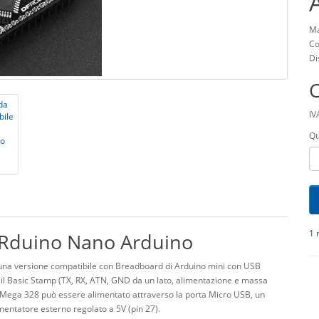
Ma
Co
Di
IV
Qt
1 
FRduino Nano Arduino
na versione compatibile con Breadboard di Arduino mini con USB
 o il Basic Stamp (TX, RX, ATN, GND da un lato, alimentazione e massa
TMega 328 può essere alimentato attraverso la porta Micro USB, un
mentatore esterno regolato a 5V (pin 27).