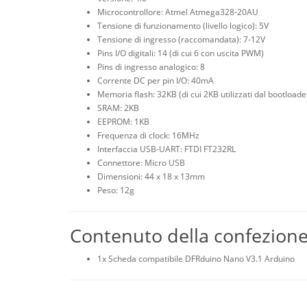
Microcontrollore: Atmel Atmega328-20AU
Tensione di funzionamento (livello logico): 5V
Tensione di ingresso (raccomandata): 7-12V
Pins I/O digitali: 14 (di cui 6 con uscita PWM)
Pins di ingresso analogico: 8
Corrente DC per pin I/O: 40mA
Memoria flash: 32KB (di cui 2KB utilizzati dal bootloade
SRAM: 2KB
EEPROM: 1KB
Frequenza di clock: 16MHz
Interfaccia USB-UART: FTDI FT232RL
Connettore: Micro USB
Dimensioni: 44 x 18 x 13mm
Peso: 12g
Contenuto della confezione
1x Scheda compatibile DFRduino Nano V3.1 Arduino