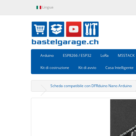
Lingua
Arduino
ESP8266 / ESP32
LoRa
M5STACK
Kit di costruzione
Kit di avvio
Casa Intelligente
Scheda compatibile con DFRduino Nano Arduino