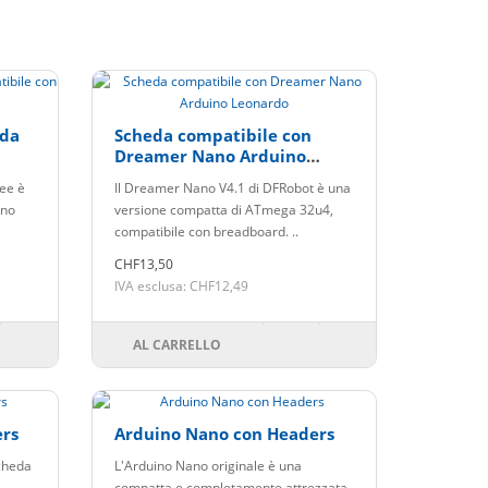
eda
Scheda compatibile con
Dreamer Nano Arduino
Leonardo
ee è
Il Dreamer Nano V4.1 di DFRobot è una
ino
versione compatta di ATmega 32u4,
compatibile con breadboard. ..
CHF13,50
IVA esclusa: CHF12,49
AL CARRELLO
ers
Arduino Nano con Headers
scheda
L'Arduino Nano originale è una
compatta e completamente attrezzata