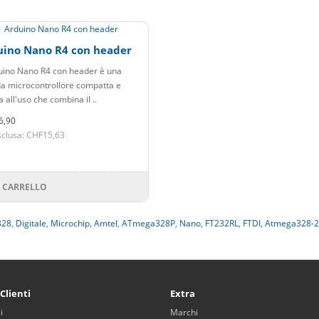
uino Nano R4 con header
uino Nano R4 con header è una
a microcontrollore compatta e
 all'uso che combina il ..
6,90
sclusa: CHF15,63
 CARRELLO
328
,
Digitale
,
Microchip
,
Amtel
,
ATmega328P
,
Nano
,
FT232RL
,
FTDI
,
Atmega328-
 Clienti
Extra
i
Marchi