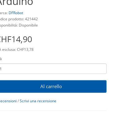
Arduino
rca:
DFRobot
dice prodotto: 421442
sponibilità: Disponibile
CHF14,90
A esclusa: CHF13,78
à
Al carrello
recensioni
/
Scrivi una recensione