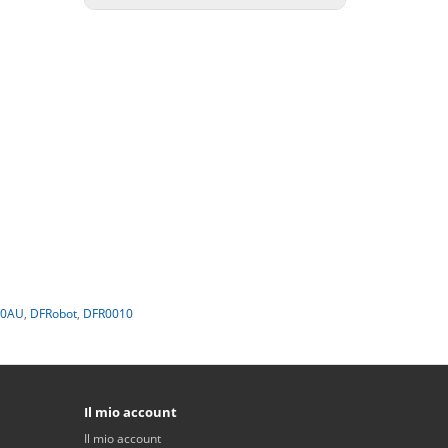
20AU
,
DFRobot
,
DFR0010
Il mio account
Il mio account