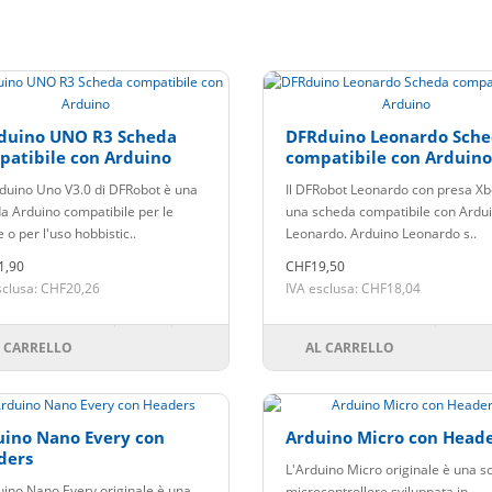
duino UNO R3 Scheda
DFRduino Leonardo Sch
patibile con Arduino
compatibile con Arduino
Rduino Uno V3.0 di DFRobot è una
Il DFRobot Leonardo con presa Xb
a Arduino compatibile per le
una scheda compatibile con Ardu
 o per l'uso hobbistic..
Leonardo. Arduino Leonardo s..
1,90
CHF19,50
sclusa: CHF20,26
IVA esclusa: CHF18,04
 CARRELLO
AL CARRELLO
uino Nano Every con
Arduino Micro con Head
ders
L'Arduino Micro originale è una 
uino Nano Every originale è una
microcontrollore sviluppata in