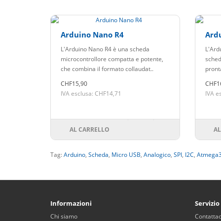
Arduino Nano R4
Ard
L'Arduino Nano R4 è una scheda
L'Ard
microcontrollore compatta e potente,
sched
che combina il formato collaudat..
pronta
CHF15,90
CHF1
IVA esclusa: CHF14,71
IVA e
AL CARRELLO
AL
Tag:
Arduino
,
Scheda
,
Micro USB
,
Analogico
,
SPI
,
I2C
,
Atmega
Informazioni
Servizio
Chi siamo
Contattac