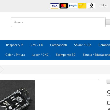
Ticket
Raspberry Pi
Cavi / Fili
Componenti
Solare / LiPo
Compone
Colori / Pittura
Laser / CNC
Stampante 3D
Scuola / Educazion