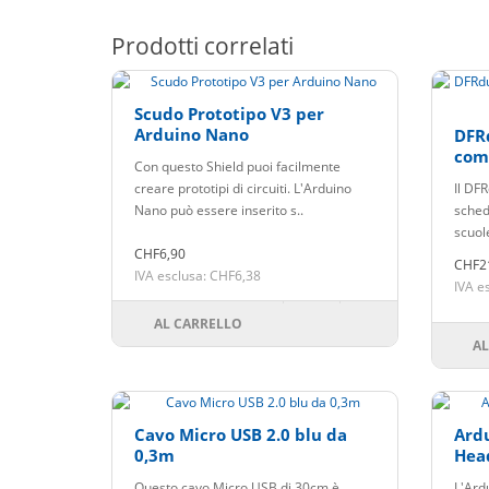
Prodotti correlati
Scudo Prototipo V3 per
Arduino Nano
DFR
com
Con questo Shield puoi facilmente
creare prototipi di circuiti. L'Arduino
Il DF
Nano può essere inserito s..
sched
scuole
CHF6,90
CHF2
IVA esclusa: CHF6,38
IVA e
AL CARRELLO
AL
Cavo Micro USB 2.0 blu da
Ard
0,3m
Hea
Questo cavo Micro USB di 30cm è
L'Ard