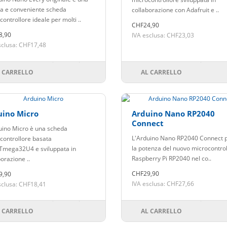
la e conveniente scheda
collaborazione con Adafruit e ..
ontrollore ideale per molti ..
CHF24,90
8,90
IVA esclusa: CHF23,03
sclusa: CHF17,48
 CARRELLO
AL CARRELLO
uino Micro
Arduino Nano RP2040
Connect
uino Micro è una scheda
L'Arduino Nano RP2040 Connect 
controllore basata
la potenza del nuovo microcontro
ATmega32U4 e sviluppata in
Raspberry Pi RP2040 nel co..
orazione ..
CHF29,90
9,90
IVA esclusa: CHF27,66
sclusa: CHF18,41
 CARRELLO
AL CARRELLO