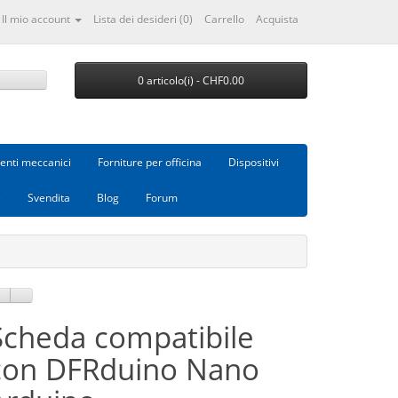
Il mio account
Lista dei desideri (0)
Carrello
Acquista
0 articolo(i) - CHF0.00
nti meccanici
Forniture per officina
Dispositivi
e
Svendita
Blog
Forum
Scheda compatibile
con DFRduino Nano