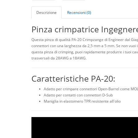
Descrizione
Recensioni (0)
Pinza crimpatrice Ingegner
Questa pinza di qualità PA-20 Crimpzange di Engineer dal Giap
connettori con una larghezza da 2,5 mm a 5 mm. Se non vuoi inf
questa pinza di crimping, puoi rapidamente produrre i tuoi cav
trasversali da 28AWG a 18AWG.
Caratteristiche PA-20:
Adatto per crimpare connettori Open-Barrel come MOLEX
Adatto per contatti con connettori D-Sub
Maniglia in elastomero TPR resistente all'olio