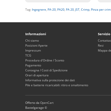
Tag:
Ingegnere
,
PA-20
,
PA20
,
PA 20
,
JST
,
Crimp
,
Pinza per cri
Informazioni
Servizio
Chi siamo
Contattac
Posizioni Aperte
Resi
Impressum
Mappa del
TCG
Procedura d'Ordine / Sconto
Pagamento
Consegna / Costi di Spedizione
Orari di apertura
Informativa sulla protezione dei dati
Pile e batterie ricaricabili: ritiro e smaltimento
Offerto da
OpenCart
Bastelgarage ©