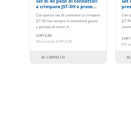
Set di 40 pezzi di connettori
Set 
a crimpare JST-XH e prese
pres
femmina da 2,54mm
2m
Con questo set di connettori a crimpare
Con q
JST XH hai sempre il connettore giusto
JST P
a portata di mano. Il..
connet
CHF13,90
CHF1
IVA esclusa: CHF12,86
IVA e
AL CARRELLO
AL