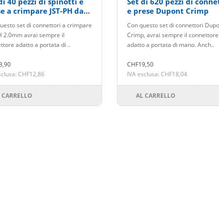
di 40 pezzi di spinotti e
Set di 620 pezzi di conne
e a crimpare JST-PH da
e prese Dupont Crimp
m
uesto set di connettori a crimpare
Con questo set di connettori Dup
H 2.0mm avrai sempre il
Crimp, avrai sempre il connettore
tore adatto a portata di ..
adatto a portata di mano. Anch..
3,90
CHF19,50
sclusa: CHF12,86
IVA esclusa: CHF18,04
 CARRELLO
AL CARRELLO