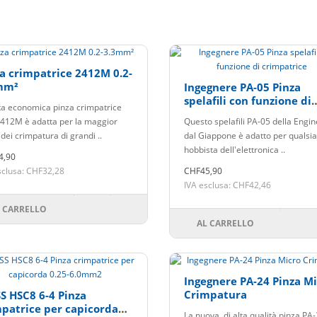
a crimpatrice 2412M 0.2-
mm²
Ingegnere PA-05 Pinza
spelafili con funzione di
a economica pinza crimpatrice
crimpatrice
412M è adatta per la maggior
Questo spelafili PA-05 della Engi
dei crimpatura di grandi ..
dal Giappone è adatto per qualsia
hobbista dell'elettronica ..
4,90
sclusa: CHF32,28
CHF45,90
IVA esclusa: CHF42,46
 CARRELLO
AL CARRELLO
Ingegnere PA-24 Pinza M
Crimpatura
S HSC8 6-4 Pinza
patrice per capicorda
La nuova, di alta qualità pinza PA-