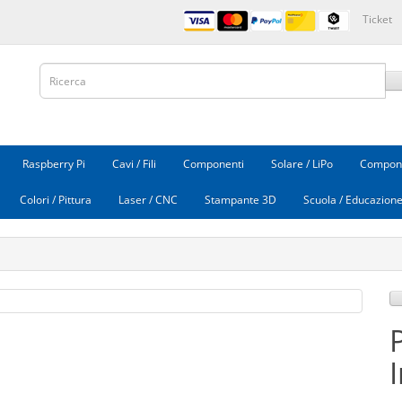
Ticket
Raspberry Pi
Cavi / Fili
Componenti
Solare / LiPo
Compone
Colori / Pittura
Laser / CNC
Stampante 3D
Scuola / Educazion