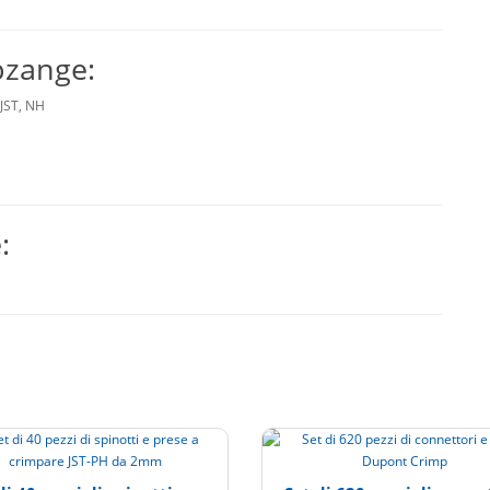
pzange:
 JST, NH
e: