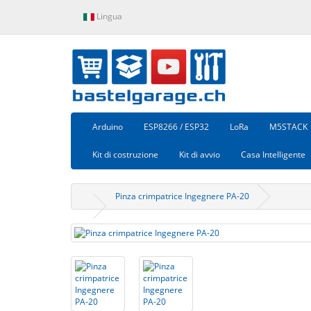
Lingua
Arduino
ESP8266 / ESP32
LoRa
M5STACK
Kit di costruzione
Kit di avvio
Casa Intelligente
Pinza crimpatrice Ingegnere PA-20