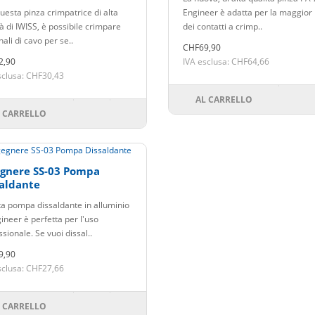
5-6.0mm2
uesta pinza crimpatrice di alta
Engineer è adatta per la maggior
à di IWISS, è possibile crimpare
dei contatti a crimp..
ali di cavo per se..
CHF69,90
2,90
IVA esclusa: CHF64,66
sclusa: CHF30,43
AL CARRELLO
 CARRELLO
egnere SS-03 Pompa
aldante
a pompa dissaldante in alluminio
ineer è perfetta per l'uso
sionale. Se vuoi dissal..
9,90
sclusa: CHF27,66
 CARRELLO