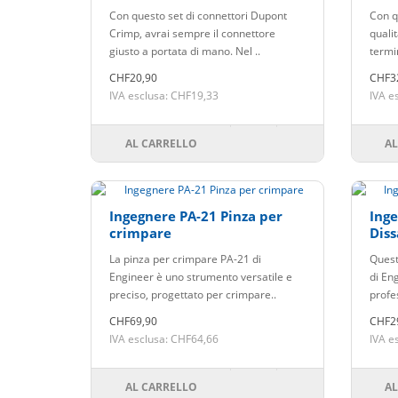
prese da 620 pezzi.
0.2
Con questo set di connettori Dupont
Con q
Crimp, avrai sempre il connettore
qualit
giusto a portata di mano. Nel ..
termin
CHF20,90
CHF3
IVA esclusa: CHF19,33
IVA e
AL CARRELLO
AL
Ingegnere PA-21 Pinza per
Ing
crimpare
Diss
La pinza per crimpare PA-21 di
Quest
Engineer è uno strumento versatile e
di Eng
preciso, progettato per crimpare..
profes
CHF69,90
CHF2
IVA esclusa: CHF64,66
IVA e
AL CARRELLO
AL