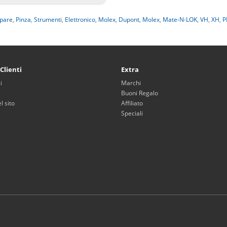
mpare
,
Pinza
,
Strumenti
,
Elettronico
,
Molex
,
Dupont
,
Molex
,
Mate-N-LOK
,
VH
,
XH
,
P
 Clienti
Extra
i
Marchi
Buoni Regalo
 sito
Affiliato
Speciali