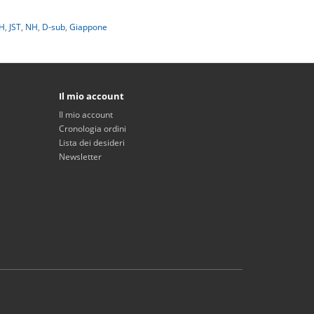
H
,
JST
,
NH
,
D-sub
,
Giappone
Il mio account
Il mio account
Cronologia ordini
Lista dei desideri
Newsletter