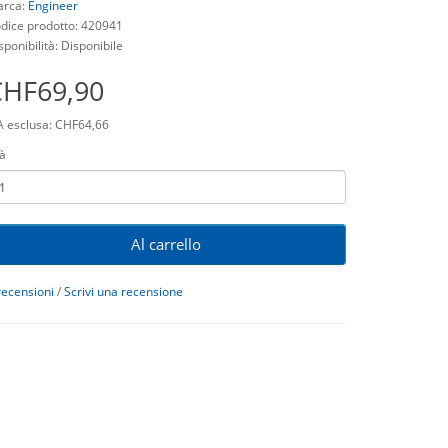
rca:
Engineer
dice prodotto: 420941
sponibilità: Disponibile
CHF69,90
A esclusa: CHF64,66
à
Al carrello
recensioni
/
Scrivi una recensione