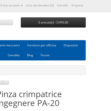
Il mio account
Lista dei desideri (0)
Carrello
Acquista
0 articolo(i) - CHF0.00
nti meccanici
Forniture per officina
Dispositivi
e
Svendita
Blog
Forum
Pinza crimpatrice
Ingegnere PA-20