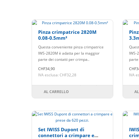
Pinza crimpatrice 2820M
Pinz
0.08-0.5mm²
3.3
Questa conveniente pinza crimpatrice
Quest
IWS-2820M è adatta per la maggior
IWS-2
parte dei contatti per crimpa..
parte 
CHF34,90
CHF3
IVA esclusa: CHF32,28
IVA e
AL CARRELLO
AL
Set IWISS Dupont di
IWIS
connettori a crimpare e
crim