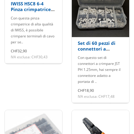
IWISS HSC8 6-4
Pinza crimpatrice
per capicorda 0.25-
Con questa pinza
6.0mm2
crimpatrice di alta qualità
di IWISS, è possibile
crimpare terminali di cavo
per se..
Set di 60 pezzi di
connettori a
CHF32,90
crimpare e prese
IVA esclusa: CHF30,43
Con questo set di
JST 1,25 mm
connettori a crimpare JST
PH 1.25mm, hai sempre il
connettore adatto a
portata di ..
CHF18,90
IVA esclusa: CHF17,48