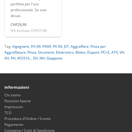
perfetta per l'uso
professionale. Se vuoi
dissal..
CHF29,90
IVA esclusa: CHF27,66
Tag:
Ingegnere
,
PA-09
,
PA09
,
PA 09
,
JST
,
Aggraffare
,
Pinza per
Aggraffature
,
Pinza
,
Strumenti
,
Elettronico
,
Molex
,
Dupont
,
PCI-E
,
ATX
,
VH
,
XH
,
PH
,
KF2510
,
,
ZH
,
NH
,
Giappone
Informazioni
Chi siamo
Posizioni Aperte
Impressum
TCG
Procedura d'Ordine / Sconto
Pagamento
Consegna / Costi di Spedizione