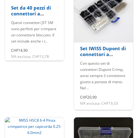
Set da 40 pezzi di
connettori a
crimpare JST SM
Questi connettori JST SM
2.54mm e prese
sono perfetti per crimpare
femmina
un connettore bloccato. Il
set include anche i c..
Set IWISS Dupont di
CHF14,90
connettori a
IVA esclusa: CHF13,78
crimpare e prese da
Con questo set di
620 pezzi.
connettori Dupont Crimp,
avrai sempre il connettore
giusto a portata di mano.
Nel ..
CHF20,90
IVA esclusa: CHF19,33