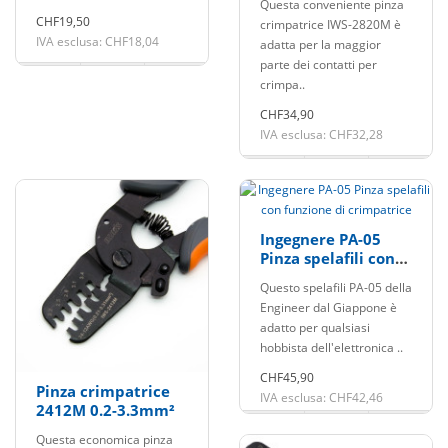
Questa conveniente pinza
CHF19,50
crimpatrice IWS-2820M è
IVA esclusa: CHF18,04
adatta per la maggior
parte dei contatti per
crimpa..
CHF34,90
IVA esclusa: CHF32,28
Ingegnere PA-05
Pinza spelafili con
funzione di
Questo spelafili PA-05 della
crimpatrice
Engineer dal Giappone è
adatto per qualsiasi
hobbista dell'elettronica ..
CHF45,90
Pinza crimpatrice
IVA esclusa: CHF42,46
2412M 0.2-3.3mm²
Questa economica pinza