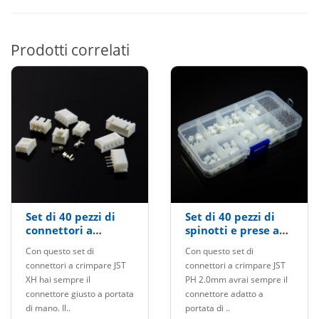
Prodotti correlati
Set di 40 pezzi di
Set di 40 pezzi di
connettori a
spinotti e prese a
crimpare JST-XH e
crimpare JST-PH da
Con questo set di
Con questo set di
prese femmina da
2mm
connettori a crimpare JST
connettori a crimpare JST
2,54mm
XH hai sempre il
PH 2.0mm avrai sempre il
connettore giusto a portata
connettore adatto a
di mano. Il..
portata di ..