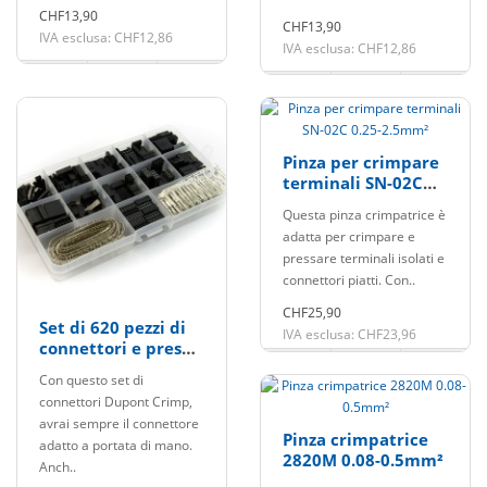
CHF13,90
CHF13,90
IVA esclusa: CHF12,86
IVA esclusa: CHF12,86
Pinza per crimpare
terminali SN-02C
0.25-2.5mm²
Questa pinza crimpatrice è
adatta per crimpare e
pressare terminali isolati e
connettori piatti. Con..
CHF25,90
Set di 620 pezzi di
IVA esclusa: CHF23,96
connettori e prese
Dupont Crimp
Con questo set di
connettori Dupont Crimp,
avrai sempre il connettore
Pinza crimpatrice
adatto a portata di mano.
2820M 0.08-0.5mm²
Anch..