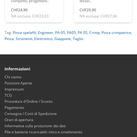
compatto, progettato..
dissal..
CHF24,90
CHF29,90
IVA esclusa: CHF23,03
IVA esclusa: CHF27,66
Tag:
Pinza spelafili
,
Engineer
,
PA-05
,
PA05
,
PA 05
,
Crimp
,
Pinza crimpatrice
,
Pinza
,
Strumenti
,
Elettronico
,
Giappone
,
Taglio
Informazioni
Chi siamo
Posizioni Aperte
Impressum
TCG
Procedura d'Ordine / Sconto
Pagamento
Consegna / Costi di Spedizione
Orari di apertura
Informativa sulla protezione dei dati
Pile e batterie ricaricabili: ritiro e smaltimento