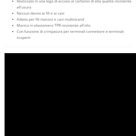
Realizzato in una lega di acciaio al carbonio di alta qualità resistente
all'usura
Nessun danno ai fili e ai cavi
Adatto per fili massivi e cavi multistrand
Manico in elastomero TPR resistente all'olio
Con funzione di crimpatura per terminali connettore e terminali
scoperti