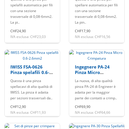
spelafili automatica per fili
spellare automatica per fili
con una sezione
con una sezione
trasversale di 0,08-6mm2.
trasversale di 0,08-6mm2.
La pi..
La pin..
CHF24,90
CHF17,90
IVA esclusa: CHF23,03
IVA esclusa: CHF16,56
IWISS FSA-0626
Ingegnere PA-24
Pinza spelafili 0.6-
Pinza Micro
2.6mm2
Crimpatura
Questa è una pinza
La nuova, di alta qualità
spellacavi di alta qualità di
pinza PA-24 di Engineer è
IWISS. La pinza è adatta
adatta per la maggior
per sezioni trasversali da..
parte dei contatti a crimp..
CHF12,90
CHF69,90
IVA esclusa: CHF11,93
IVA esclusa: CHF64,66