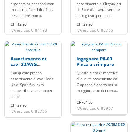
0,3 - 5mm²
ergonomica per conduttori
assortimento di fili ganciati
massicci e flessibili e fili da
da Sparkfun, avrai sempre
0,3 a 5 mm², non p..
il filo giusto per i tuoi..
CHF12,90
CHF29,90
IVA esclusa: CHF11,93
IVA esclusa: CHF27,66
Assortimento di
Ingegnere PA-09
cavi 22AWG
Pinza a crimpare
Sparkfun
Con questo pratico
Questa pinza crimpatrice
assortimento di cavi Hook-
di qualità proveniente dal
Up di Sparkfun, avrai
Giappone è adatta per la
sempre il cavo adatto per
maggior parte dei conta..
le tue ..
CHF64,50
CHF29,90
IVA esclusa: CHF59,67
IVA esclusa: CHF27,66