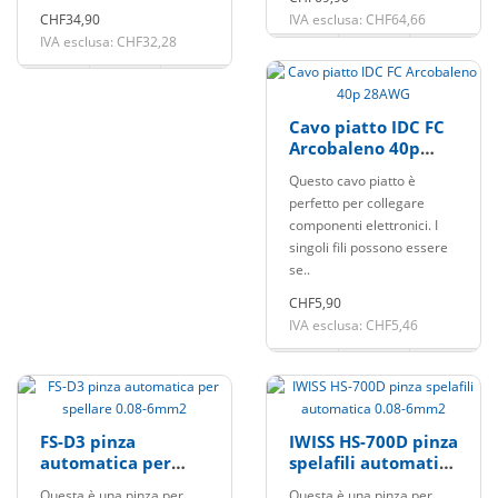
CHF34,90
IVA esclusa: CHF64,66
IVA esclusa: CHF32,28
Cavo piatto IDC FC
Arcobaleno 40p
28AWG
Questo cavo piatto è
perfetto per collegare
componenti elettronici. I
singoli fili possono essere
se..
CHF5,90
IVA esclusa: CHF5,46
FS-D3 pinza
IWISS HS-700D pinza
automatica per
spelafili automatica
spellare 0.08-6mm2
0.08-6mm2
Questa è una pinza per
Questa è una pinza per