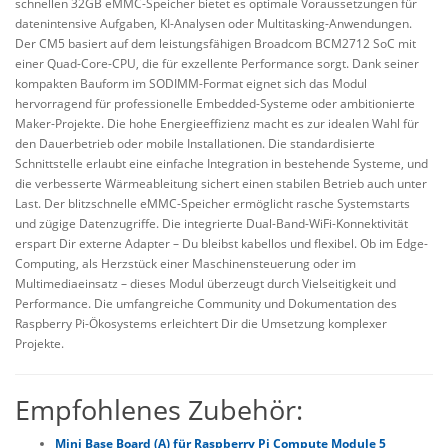
schnellen 32GB eMMC-Speicher bietet es optimale Voraussetzungen für
datenintensive Aufgaben, KI-Analysen oder Multitasking-Anwendungen.
Der CM5 basiert auf dem leistungsfähigen Broadcom BCM2712 SoC mit
einer Quad-Core-CPU, die für exzellente Performance sorgt. Dank seiner
kompakten Bauform im SODIMM-Format eignet sich das Modul
hervorragend für professionelle Embedded-Systeme oder ambitionierte
Maker-Projekte. Die hohe Energieeffizienz macht es zur idealen Wahl für
den Dauerbetrieb oder mobile Installationen. Die standardisierte
Schnittstelle erlaubt eine einfache Integration in bestehende Systeme, und
die verbesserte Wärmeableitung sichert einen stabilen Betrieb auch unter
Last. Der blitzschnelle eMMC-Speicher ermöglicht rasche Systemstarts
und zügige Datenzugriffe. Die integrierte Dual-Band-WiFi-Konnektivität
erspart Dir externe Adapter – Du bleibst kabellos und flexibel. Ob im Edge-
Computing, als Herzstück einer Maschinensteuerung oder im
Multimediaeinsatz – dieses Modul überzeugt durch Vielseitigkeit und
Performance. Die umfangreiche Community und Dokumentation des
Raspberry Pi-Ökosystems erleichtert Dir die Umsetzung komplexer
Projekte.
Empfohlenes Zubehör:
Mini Base Board (A) für Raspberry Pi Compute Module 5