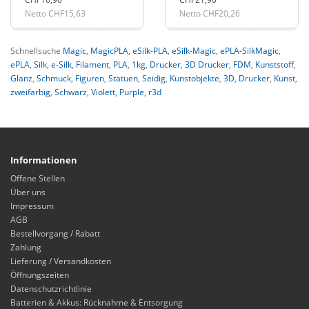
Netto CHF15,63
Netto CHF20,26
Schnellsuche
Magic
,
MagicPLA
,
eSilk-PLA
,
eSilk-Magic
,
ePLA-SilkMagic
,
ePLA
,
Silk
,
e-Silk
,
Filament
,
PLA
,
1kg
,
Drucker
,
3D Drucker
,
FDM
,
Kunststoff
,
Glanz
,
Schmuck
,
Figuren
,
Statuen
,
Seidig
,
Kunstobjekte
,
3D
,
Drucker
,
Kunst
,
zweifarbig
,
Schwarz
,
Violett
,
Purple
,
r3d
Informationen
Offene Stellen
Über uns
Impressum
AGB
Bestellvorgang / Rabatt
Zahlung
Lieferung / Versandkosten
Öffnungszeiten
Datenschutzrichtlinie
Batterien & Akkus: Rücknahme & Entsorgung